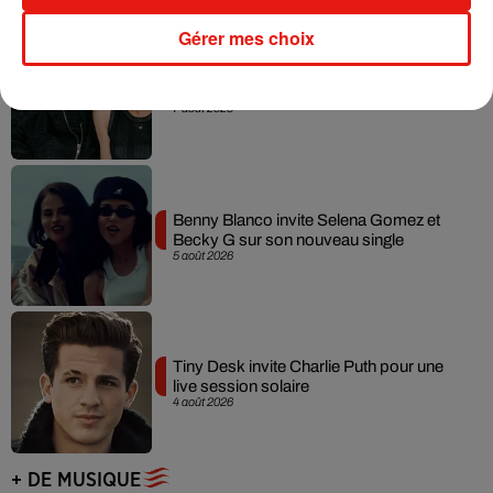
Gérer mes choix
Angèle et Amélie Lens dévoilent leur
collaboration tant attendue
7 août 2026
Benny Blanco invite Selena Gomez et
Becky G sur son nouveau single
5 août 2026
Tiny Desk invite Charlie Puth pour une
live session solaire
4 août 2026
+ DE MUSIQUE