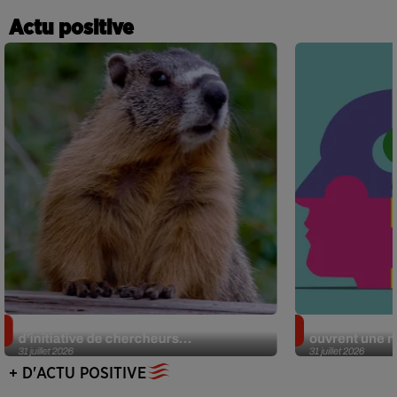
Actu positive
Des marmottes sur OnlyFans : la drôle
Alzheimer : d
d’initiative de chercheurs...
ouvrent une no
31 juillet 2026
31 juillet 2026
+ D'ACTU POSITIVE