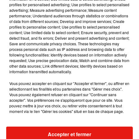
profiles for personalised advertising; Use profiles to select personalised
advertising; Measure advertising performance; Measure content
Musique
performance; Understand audiences through statistics or combinations
of data from different sources; Develop and improve services; Create
profiles to personalise content; Use profiles to select personalised
content; Use limited data to select content; Ensure security, prevent and
Julien Lieb s’essaye à la vie de chatelain
detect fraud, and fix errors; Deliver and present advertising and content;
dans son nouveau clip
Save and communicate privacy choices. These technologies may
7 août 2026
process personal data such as IP address and browsing data to offer
following functionalities: Identify devices based on information actively
requested; Use precise geolocation data; Match and combine data from
other data sources; Link different devices; Identify devices based on
information transmitted automatically.
Madonna sort enfin le remix de « Love
Sensation » avec Kylie Minogue
Vous pouvez accepter en cliquant sur "Accepter et fermer", ou affiner en
7 août 2026
sélectionnant les finalités et/ou partenaires dans "Gérer mes choix".
Vous pouvez également refuser en cliquant sur "Continuer sans
accepter". Vos préférences ne s'appliqueront que pour ce site. Vous
pouvez mettre à jour vos choix, ou retirer votre consentement à tout
moment via le lien "Gérer les cookies" situé en bas de chaque page.
Tayc et Didi B dévoilent le single le plus
dansant de l’année
7 août 2026
Accepter et fermer