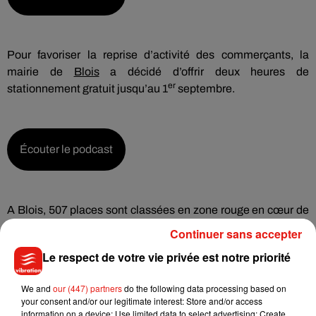
Pour favoriser la reprise d’activité des commerçants, la
mairie de
Blois
a décidé d’offrir deux heures de
er
stationnement gratuit jusqu’au 1
septembre.
Écouter le podcast
A Blois, 507 places sont classées en zone rouge en cœur de
ville. Un millier sont en zone verte (8h par jour maximum)
Continuer sans accepter
dans les quartiers Gare et République.
Le respect de votre vie privée est notre priorité
Propos recueillis par Alicia Méchin.
We and
our (447) partners
do the following data processing based on
your consent and/or our legitimate interest: Store and/or access
information on a device; Use limited data to select advertising; Create