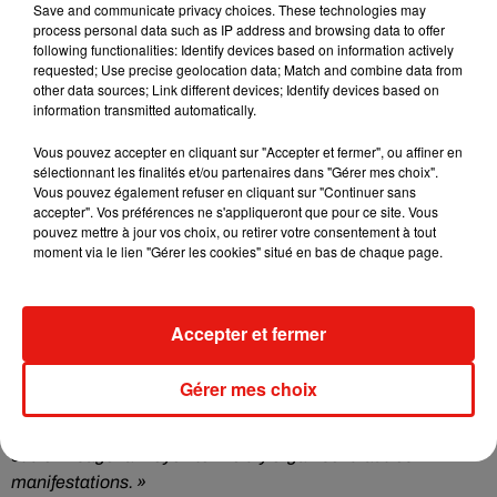
Save and communicate privacy choices. These technologies may
process personal data such as IP address and browsing data to offer
following functionalities: Identify devices based on information actively
requested; Use precise geolocation data; Match and combine data from
other data sources; Link different devices; Identify devices based on
information transmitted automatically.
Vous pouvez accepter en cliquant sur "Accepter et fermer", ou affiner en
sélectionnant les finalités et/ou partenaires dans "Gérer mes choix".
Le Conseil départemental du Loir-et-Cher va fortement
Vous pouvez également refuser en cliquant sur "Continuer sans
accepter". Vos préférences ne s'appliqueront que pour ce site. Vous
participer financièrement au projet.
Pour son président
pouvez mettre à jour vos choix, ou retirer votre consentement à tout
Nicolas Perruchot,
« nous souhaitons permettre aux
moment via le lien "Gérer les cookies" situé en bas de chaque page.
habitants et aux touristes de passage d’accéder à une offre
culturelle pour débuter l’été et faire oublier cette période
moralement difficile. Nous allons plonger le temps d’une
Accepter et fermer
séance dans l’univers des USA des années 1950, et jouer le
jeu avec des food-trucks et de la vente ambulante de
Gérer mes choix
friandises. Le site de l’aérodrome se prête parfaitement à ce
type d’opération. Cela nous permet de valoriser cet espace
et d’envisager à moyen terme d’y organiser d’autres
manifestations. »