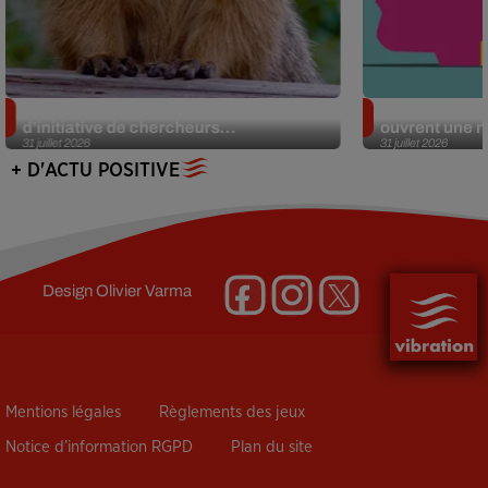
Des marmottes sur OnlyFans : la drôle
Alzheimer : d
d’initiative de chercheurs...
ouvrent une no
31 juillet 2026
31 juillet 2026
+ D'ACTU POSITIVE
Design
Olivier Varma
Mentions légales
Règlements des jeux
Notice d’information RGPD
Plan du site