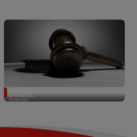
Il achète une veste 3 dollars en friperie et la revend
près de 90...
30 juillet 2026