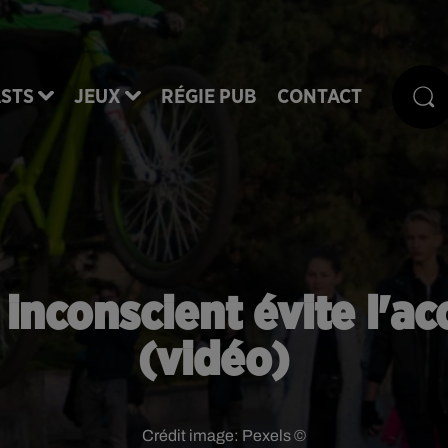
STS
JEUX
RÉGIE PUB
CONTACT
e inconscient évite l'a
(vidéo)
Crédit image:
Pexels ©