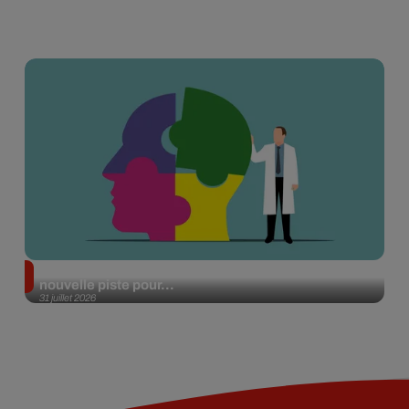
Alzheimer : des chercheurs japonais ouvrent une
nouvelle piste pour...
31 juillet 2026