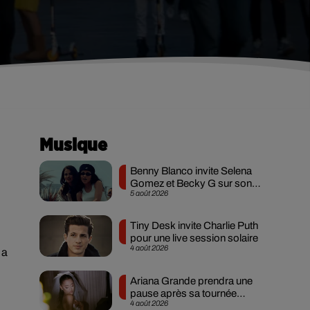
Musique
Benny Blanco invite Selena
Gomez et Becky G sur son
5 août 2026
nouveau single
Tiny Desk invite Charlie Puth
pour une live session solaire
4 août 2026
 a
Ariana Grande prendra une
pause après sa tournée
4 août 2026
mondiale