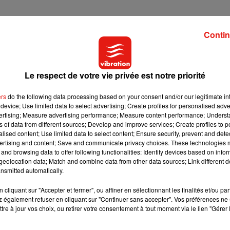
Contin
Le respect de votre vie privée est notre priorité
ers
do the following data processing based on your consent and/or our legitimate int
device; Use limited data to select advertising; Create profiles for personalised adver
vertising; Measure advertising performance; Measure content performance; Unders
ns of data from different sources; Develop and improve services; Create profiles to 
alised content; Use limited data to select content; Ensure security, prevent and detect
ertising and content; Save and communicate privacy choices. These technologies
and browsing data to offer following functionalities: Identify devices based on infor
ownhill urbain Ã VTT (Blois)
-
Vidéos
eolocation data; Match and combine data from other data sources; Link different de
ersonnes assises en se faufilant au milieu du groupe sans blesse
nsmitted automatically.
cliquant sur "Accepter et fermer", ou affiner en sélectionnant les finalités et/ou pa
 également refuser en cliquant sur "Continuer sans accepter". Vos préférences ne 
tre à jour vos choix, ou retirer votre consentement à tout moment via le lien "Gérer 
e et illégale. Les amateurs de descentes en VTT doivent respec