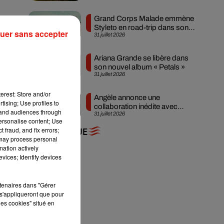
Grand Corps Malade emmène
Styleto en road-trip dans son
uer sans accepter
31 juillet 2026
nouveau clip
Ariana Grande se libère dans
son nouvel album « Petals »
31 juillet 2026
erest: Store and/or
Angèle annonce une
tising; Use profiles to
collaboration inédite avec
tand audiences through
31 juillet 2026
Amelie Lens
personalise content; Use
 fraud, and fix errors;
+ DE MUSIQUE
 may process personal
mation actively
vices; Identify devices
r
rtenaires dans "Gérer
s'appliqueront que pour
les cookies" situé en
ter