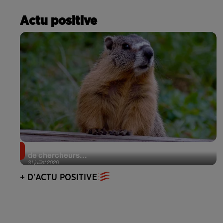
Actu positive
Des marmottes sur OnlyFans : la drôle d’initiative
de chercheurs...
31 juillet 2026
+ D'ACTU POSITIVE