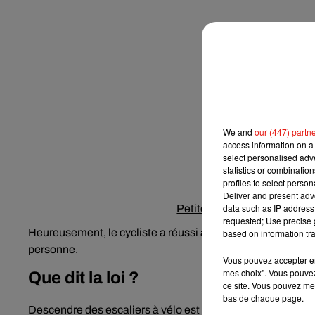
We and
our (447) partn
access information on a 
select personalised ad
statistics or combinatio
profiles to select person
Deliver and present adv
data such as IP address 
Petite frayeur pendant un d
requested; Use precise g
Heureusement, le cycliste a réussi à esquiver les quatre p
based on information tra
personne.
Vous pouvez accepter en 
mes choix". Vous pouvez
Que dit la loi ?
ce site. Vous pouvez met
bas de chaque page.
Descendre des escaliers à vélo est une activité dangereus