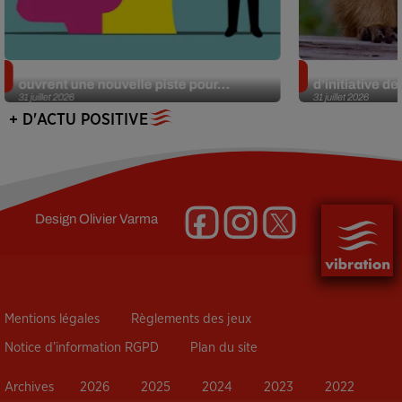
Alzheimer : des chercheurs japonais
Des marmottes
ouvrent une nouvelle piste pour...
d’initiative d
31 juillet 2026
31 juillet 2026
+ D'ACTU POSITIVE
Design
Olivier Varma
Mentions légales
Règlements des jeux
Notice d’information RGPD
Plan du site
Archives
2026
2025
2024
2023
2022