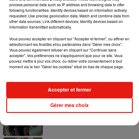
process personal data such as IP address and browsing data to offer
following functionalities: Identify devices based on information actively
requested; Use precise geolocation data; Match and combine data from
other data sources; Link different devices; Identify devices based on
information transmitted automatically.
Tayc et Didi B dévoilent le single le plus
dansant de l’année
Vous pouvez accepter en cliquant sur "Accepter et fermer", ou affiner en
7 août 2026
sélectionnant les finalités et/ou partenaires dans "Gérer mes choix".
Vous pouvez également refuser en cliquant sur "Continuer sans
accepter". Vos préférences ne s'appliqueront que pour ce site. Vous
pouvez mettre à jour vos choix, ou retirer votre consentement à tout
moment via le lien "Gérer les cookies" situé en bas de chaque page.
Angèle et Amélie Lens dévoilent leur
collaboration tant attendue
7 août 2026
Accepter et fermer
Gérer mes choix
Benny Blanco invite Selena Gomez et
Becky G sur son nouveau single
5 août 2026