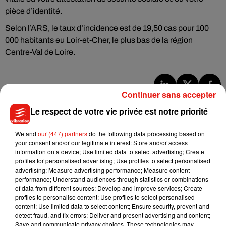
pièce d’identité.
Selon l’ARS, le taux d’incidence est de 19,50 cas pour 100
000 habitants eu Loir-et-Cher, le plus bas de la région
Centre-Val de Loire.
Continuer sans accepter
Musique
Le respect de votre vie privée est notre priorité
We and
our (447) partners
do the following data processing based on
Julien Lieb s’essaye à la vie de chatelain
your consent and/or our legitimate interest: Store and/or access
dans son nouveau clip
information on a device; Use limited data to select advertising; Create
7 août 2026
profiles for personalised advertising; Use profiles to select personalised
advertising; Measure advertising performance; Measure content
performance; Understand audiences through statistics or combinations
of data from different sources; Develop and improve services; Create
profiles to personalise content; Use profiles to select personalised
Madonna sort enfin le remix de « Love
content; Use limited data to select content; Ensure security, prevent and
Sensation » avec Kylie Minogue
detect fraud, and fix errors; Deliver and present advertising and content;
7 août 2026
Save and communicate privacy choices. These technologies may