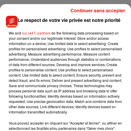
Continuer sans accepter
Le respect de votre vie privée est notre priorité
We and
our (447) partners
do the following data processing based on
your consent and/or our legitimate interest: Store and/or access
information on a device; Use limited data to select advertising; Create
profiles for personalised advertising; Use profiles to select personalised
advertising; Measure advertising performance; Measure content
performance; Understand audiences through statistics or combinations
of data from different sources; Develop and improve services; Create
profiles to personalise content; Use profiles to select personalised
content; Use limited data to select content; Ensure security, prevent and
detect fraud, and fix errors; Deliver and present advertising and content;
Save and communicate privacy choices. These technologies may
process personal data such as IP address and browsing data to offer
following functionalities: Identify devices based on information actively
Musique
requested; Use precise geolocation data; Match and combine data from
other data sources; Link different devices; Identify devices based on
information transmitted automatically.
Julien Lieb s’essaye à la vie de chatelain
Vous pouvez accepter en cliquant sur "Accepter et fermer", ou affiner en
dans son nouveau clip
sélectionnant les finalités et/ou partenaires dans "Gérer mes choix".