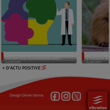
Alzheimer : des chercheurs japonais
Des marmottes
ouvrent une nouvelle piste pour...
d’initiative d
31 juillet 2026
31 juillet 2026
+ D'ACTU POSITIVE
Design
Olivier Varma