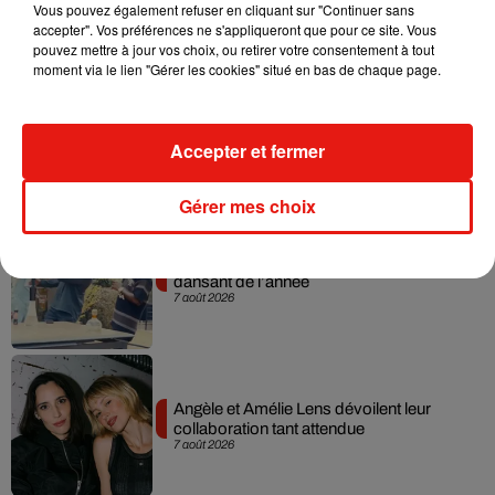
7 août 2026
Vous pouvez également refuser en cliquant sur "Continuer sans
accepter". Vos préférences ne s'appliqueront que pour ce site. Vous
pouvez mettre à jour vos choix, ou retirer votre consentement à tout
moment via le lien "Gérer les cookies" situé en bas de chaque page.
Madonna sort enfin le remix de « Love
Sensation » avec Kylie Minogue
Accepter et fermer
7 août 2026
Gérer mes choix
Tayc et Didi B dévoilent le single le plus
dansant de l’année
7 août 2026
Angèle et Amélie Lens dévoilent leur
collaboration tant attendue
7 août 2026