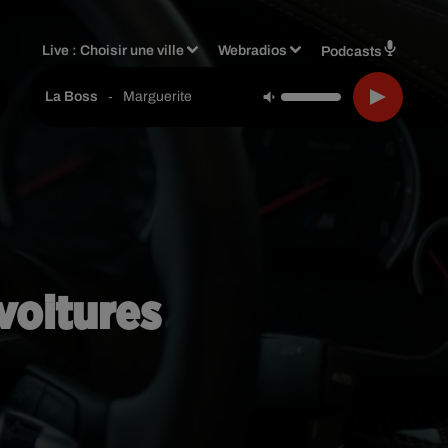
Live :
Choisir une ville
Webradios
Podcasts
-
Marguerite
La Boss
voitures