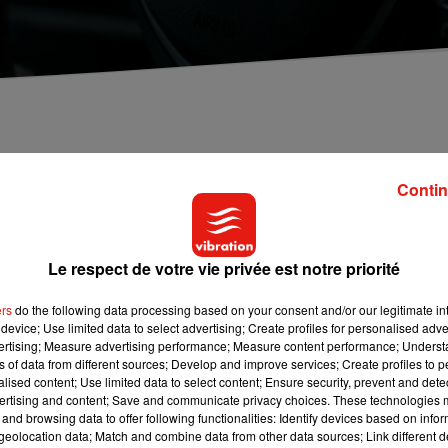
prudence ! Le géant de l'automobile allemand
Contin
t demi de voitures dans le monde ! La raison serait liée à un souc
Le respect de votre vie privée est notre priorité
Dans de très rares cas, il existerait même sur ces véhicules un
de véhicules de la marque avaient d’ailleurs pris feu en Corée du
ers
do the following data processing based on your consent and/or our legitimate int
. De nombreux propriétaires de voitures BMW avaient d’ailleurs
device; Use limited data to select advertising; Create profiles for personalised adver
affaire n’aurait aucun lien avec le scandale des moteurs diesel
vertising; Measure advertising performance; Measure content performance; Unders
ns of data from different sources; Develop and improve services; Create profiles to 
alised content; Use limited data to select content; Ensure security, prevent and detect
ertising and content; Save and communicate privacy choices. These technologies
and browsing data to offer following functionalities: Identify devices based on infor
eolocation data; Match and combine data from other data sources; Link different de