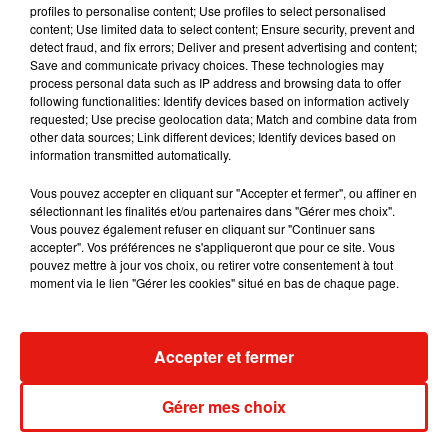
profiles to personalise content; Use profiles to select personalised
content; Use limited data to select content; Ensure security, prevent and
detect fraud, and fix errors; Deliver and present advertising and content;
Save and communicate privacy choices. These technologies may
process personal data such as IP address and browsing data to offer
Tiny Desk invite Charlie Puth pour une
following functionalities: Identify devices based on information actively
live session solaire
requested; Use precise geolocation data; Match and combine data from
4 août 2026
other data sources; Link different devices; Identify devices based on
information transmitted automatically.
Vous pouvez accepter en cliquant sur "Accepter et fermer", ou affiner en
sélectionnant les finalités et/ou partenaires dans "Gérer mes choix".
Vous pouvez également refuser en cliquant sur "Continuer sans
Ariana Grande prendra une pause après
accepter". Vos préférences ne s'appliqueront que pour ce site. Vous
sa tournée mondiale
4 août 2026
pouvez mettre à jour vos choix, ou retirer votre consentement à tout
moment via le lien "Gérer les cookies" situé en bas de chaque page.
Accepter et fermer
Grand Corps Malade emmène Styleto
en road-trip dans son nouveau clip
31 juillet 2026
Gérer mes choix