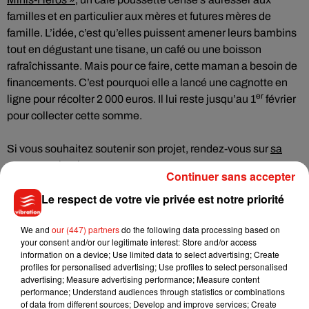
familles et en particulier aux mères et futures mères de
famille. L’idée, c’est qu’elles puissent amener leurs bambins
tout en dégustant une tisane, un café ou une boisson
rafraîchissante. Mais pour ce faire, cette maman a besoin de
financements. C’est pourquoi elle a lancé une cagnotte en
er
ligne pour récolter 2 000 euros. Il lui reste jusqu’au 1
février
pour collecter cette somme.
Si vous souhaitez soutenir son projet, rendez-vous sur
sa
page Facebook
.
Continuer sans accepter
Le respect de votre vie privée est notre priorité
We and
our (447) partners
do the following data processing based on
Musique
your consent and/or our legitimate interest: Store and/or access
information on a device; Use limited data to select advertising; Create
profiles for personalised advertising; Use profiles to select personalised
advertising; Measure advertising performance; Measure content
Benny Blanco invite Selena Gomez et
performance; Understand audiences through statistics or combinations
Becky G sur son nouveau single
of data from different sources; Develop and improve services; Create
5 août 2026