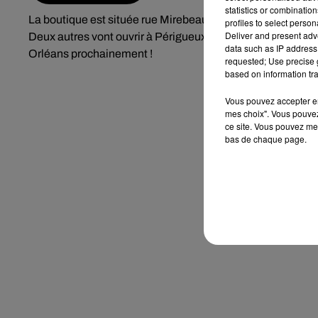
statistics or combinatio
La boutique est située rue Mirebeau à Bourges. Elle est ou
profiles to select person
Deliver and present adv
Deux autres vont ouvrir à Périgueux et Laval. Et surtout, 
data such as IP address 
Orléans prochainement !
requested; Use precise g
based on information tra
Vous pouvez accepter en 
mes choix". Vous pouvez
ce site. Vous pouvez met
bas de chaque page.