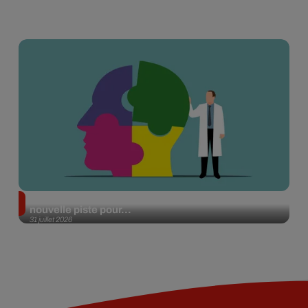
Alzheimer : des chercheurs japonais ouvrent une
nouvelle piste pour...
31 juillet 2026