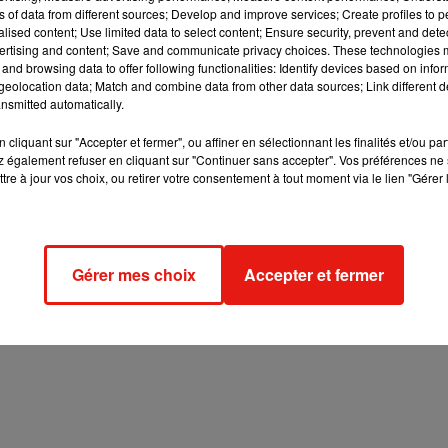
ns of data from different sources; Develop and improve services; Create profiles to 
verte le lundi de 14h à 19h, et du mardi au samedi de 11h à 19h.
alised content; Use limited data to select content; Ensure security, prevent and detect
ertising and content; Save and communicate privacy choices. These technologies
Nicolas Rondin a pour projet de créer une boutique à
and browsing data to offer following functionalities: Identify devices based on infor
eolocation data; Match and combine data from other data sources; Link different de
nsmitted automatically.
cliquant sur "Accepter et fermer", ou affiner en sélectionnant les finalités et/ou pa
 également refuser en cliquant sur "Continuer sans accepter". Vos préférences ne 
tre à jour vos choix, ou retirer votre consentement à tout moment via le lien "Gérer 
Gérer mes choix
Accepter et fermer