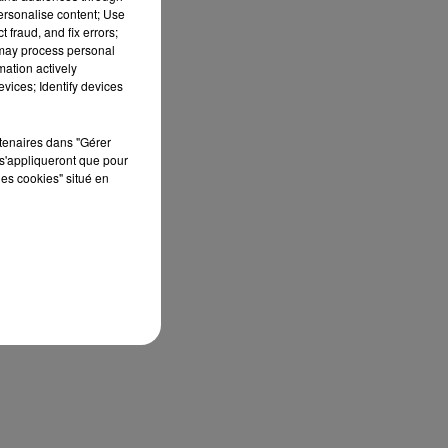
personalise content; Use
 fraud, and fix errors;
 may process personal
mation actively
vices; Identify devices
rtenaires dans "Gérer
s'appliqueront que pour
les cookies" situé en