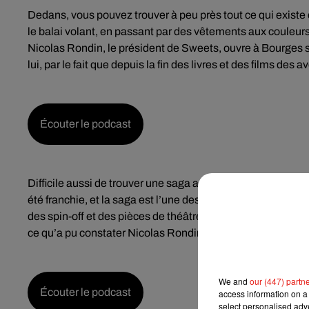
Dedans, vous pouvez trouver à peu près tout ce qui existe 
le balai volant, en passant par des vêtements aux couleur
Nicolas Rondin, le président de Sweets, ouvre à Bourges 
lui, par le fait que depuis la fin des livres et des films des 
Écouter le podcast
Difficile aussi de trouver une saga aussi universelle qu’Harr
été franchie, et la saga est l’une des plus lucratives du ci
des spin-off et des pièces de théâtre, et l’engouement per
ce qu’a pu constater Nicolas Rondin encore lors de l’ouve
We and
our (447) partn
Écouter le podcast
access information on a 
select personalised ad