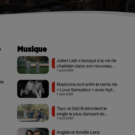
s
Musique
Julien Lieb s’essaye à la vie de
chatelain dans son nouveau
7 août 2026
clip
re
Madonna sort enfin le remix de
« Love Sensation » avec Kylie
7 août 2026
Minogue
Tayc et Didi B dévoilent le
single le plus dansant de
7 août 2026
l’année
Angèle et Amélie Lens