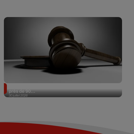
Il achète une veste 3 dollars en friperie et la revend
près de 90...
30 juillet 2026