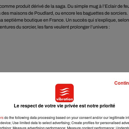
comme produit dérivé de la saga. Du simple mug à l’Eclair de feu
s des maisons de Poudlard, ou encore les baguettes de sorciers.
sa septième boutique en France. Un succès qui s’explique, selon
aventures du sorcier, les fans veulent prolonger l’univers :
y Potter. L’an dernier, la barre des 500 millions de livres vendus 
Contin
néma. Depuis le dernier film sorti en 2011, l’univers se prolonge a
dure. Surtout, Harry Potter semble toucher toutes les génération
rture du magasin de Bourges :
Le respect de votre vie privée est notre priorité
ers
do the following data processing based on your consent and/or our legitimate int
device; Use limited data to select advertising; Create profiles for personalised adver
vertising; Measure advertising performance; Measure content performance; Unders