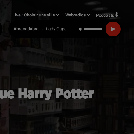
Live :
Choisir une ville
Webradios
Podcasts
-
Lady Gaga
Abracadabra
que Harry Potter