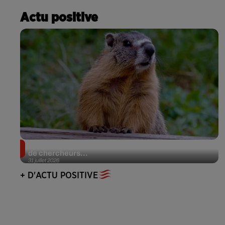
Actu positive
Des marmottes sur OnlyFans : la drôle d’initiative
de chercheurs...
31 juillet 2026
+ D'ACTU POSITIVE