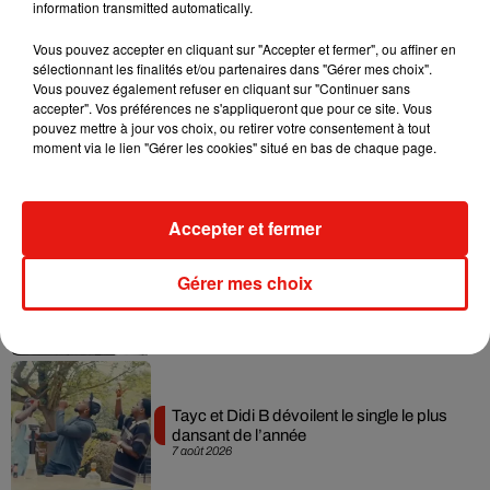
information transmitted automatically.
Musique
Vous pouvez accepter en cliquant sur "Accepter et fermer", ou affiner en
sélectionnant les finalités et/ou partenaires dans "Gérer mes choix".
Vous pouvez également refuser en cliquant sur "Continuer sans
accepter". Vos préférences ne s'appliqueront que pour ce site. Vous
Julien Lieb s’essaye à la vie de chatelain
pouvez mettre à jour vos choix, ou retirer votre consentement à tout
dans son nouveau clip
moment via le lien "Gérer les cookies" situé en bas de chaque page.
7 août 2026
Accepter et fermer
Madonna sort enfin le remix de « Love
Gérer mes choix
Sensation » avec Kylie Minogue
7 août 2026
Tayc et Didi B dévoilent le single le plus
dansant de l’année
7 août 2026