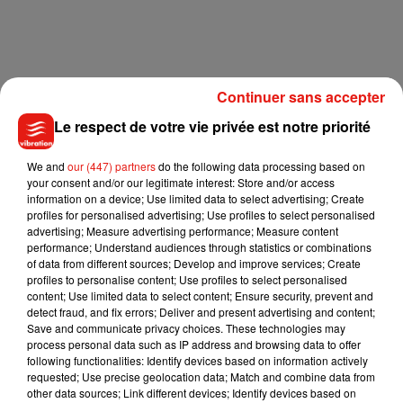
Continuer sans accepter
Le respect de votre vie privée est notre priorité
We and
our (447) partners
do the following data processing based on
your consent and/or our legitimate interest: Store and/or access
information on a device; Use limited data to select advertising; Create
profiles for personalised advertising; Use profiles to select personalised
advertising; Measure advertising performance; Measure content
Pour bénéficier de la gratuité, il faut faire parvenir un
performance; Understand audiences through statistics or combinations
of data from different sources; Develop and improve services; Create
justificatif professionnel à
info@agglobus.com
, en indiquant
profiles to personalise content; Use profiles to select personalised
nom, prénom et numéro de carte PASS Agglobus. Si vous
content; Use limited data to select content; Ensure security, prevent and
n’êtes pas titulaire d’une carte PASS Agglobus, il faut se
detect fraud, and fix errors; Deliver and present advertising and content;
Save and communicate privacy choices. These technologies may
rendre à l’agence Espace Nation, avec attestation
process personal data such as IP address and browsing data to offer
employeur, justificatif de domicile et photo d’identité.
following functionalities: Identify devices based on information actively
requested; Use precise geolocation data; Match and combine data from
other data sources; Link different devices; Identify devices based on