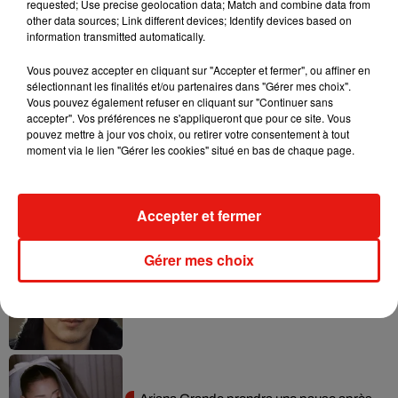
requested; Use precise geolocation data; Match and combine data from
parkings périphériques.
other data sources; Link different devices; Identify devices based on
information transmitted automatically.
Vous pouvez accepter en cliquant sur "Accepter et fermer", ou affiner en
sélectionnant les finalités et/ou partenaires dans "Gérer mes choix".
Musique
Vous pouvez également refuser en cliquant sur "Continuer sans
accepter". Vos préférences ne s'appliqueront que pour ce site. Vous
pouvez mettre à jour vos choix, ou retirer votre consentement à tout
moment via le lien "Gérer les cookies" situé en bas de chaque page.
Benny Blanco invite Selena Gomez et
Becky G sur son nouveau single
5 août 2026
Accepter et fermer
Gérer mes choix
Tiny Desk invite Charlie Puth pour une
live session solaire
4 août 2026