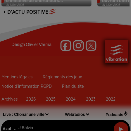
d’initiative de chercheurs...
ouvrent une no
31 juillet 2026
31 juillet 2026
+ D'ACTU POSITIVE
Design
Olivier Varma
Mentions légales
Règlements des jeux
Notice d’information RGPD
Plan du site
Archives
2026
2025
2024
2023
2022
Live :
Choisir une ville
Webradios
Podcasts
J Balvin
Azul
-