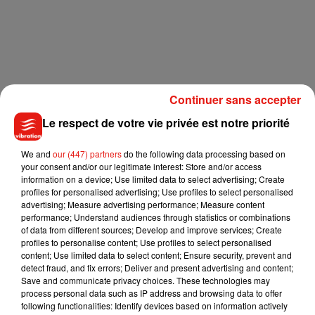
Continuer sans accepter
Le respect de votre vie privée est notre priorité
We and
our (447) partners
do the following data processing based on
your consent and/or our legitimate interest: Store and/or access
information on a device; Use limited data to select advertising; Create
Le samedi 19 et le dimanche 20,
la rue Moyenne et ses
profiles for personalised advertising; Use profiles to select personalised
advertising; Measure advertising performance; Measure content
environs seront réservés aux piétons,
annonce également
performance; Understand audiences through statistics or combinations
la mairie.
« On a envie que fréquenter le centre-ville soit
of data from different sources; Develop and improve services; Create
plaisant pour les familles et les commerçants »
, poursuit
profiles to personalise content; Use profiles to select personalised
content; Use limited data to select content; Ensure security, prevent and
Hugo Lefelle. Cela permettra notamment de mieux respecter
detect fraud, and fix errors; Deliver and present advertising and content;
les distances de sécurité dans le contexte sanitaire actuel.
Save and communicate privacy choices. These technologies may
Les navettes gratuites fonctionneront également ce
process personal data such as IP address and browsing data to offer
following functionalities: Identify devices based on information actively
dimanche pour favoriser l’accès au centre-ville depuis les