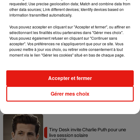
requested; Use precise geolocation data; Match and combine data from
Tayc et Didi B dévoilent le single le plus
other data sources; Link different devices; Identify devices based on
dansant de l’année
information transmitted automatically.
7 août 2026
Vous pouvez accepter en cliquant sur "Accepter et fermer", ou affiner en
sélectionnant les finalités et/ou partenaires dans "Gérer mes choix".
Vous pouvez également refuser en cliquant sur "Continuer sans
accepter". Vos préférences ne s'appliqueront que pour ce site. Vous
Angèle et Amélie Lens dévoilent leur
pouvez mettre à jour vos choix, ou retirer votre consentement à tout
collaboration tant attendue
moment via le lien "Gérer les cookies" situé en bas de chaque page.
7 août 2026
Accepter et fermer
Benny Blanco invite Selena Gomez et
Gérer mes choix
Becky G sur son nouveau single
5 août 2026
Tiny Desk invite Charlie Puth pour une
live session solaire
4 août 2026