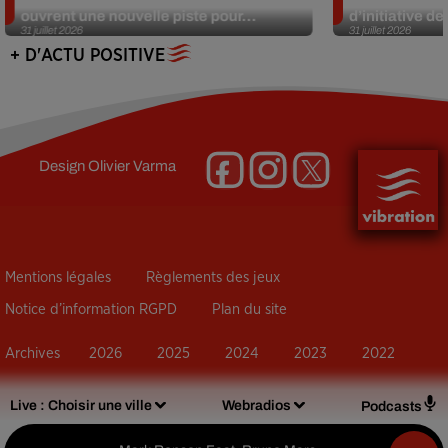
ouvrent une nouvelle piste pour...
d’initiative d
31 juillet 2026
31 juillet 2026
+ D'ACTU POSITIVE
Design
Olivier Varma
Mentions légales
Règlements des jeux
Notice d’information RGPD
Plan du site
Archives
2026
2025
2024
2023
2022
Live :
Choisir une ville
Webradios
Podcasts