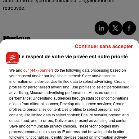
autre arme de type fusil-mitrailleur a également été
retrouvée.
Musique
Continuer sans accepter
Le respect de votre vie privée est notre priorité
Julien Lieb s’essaye à la vie de chatelain
dans son nouveau clip
We and
our (447) partners
do the following data processing based on
7 août 2026
your consent and/or our legitimate interest: Store and/or access
information on a device; Use limited data to select advertising; Create
profiles for personalised advertising; Use profiles to select personalised
advertising; Measure advertising performance; Measure content
performance; Understand audiences through statistics or combinations
Madonna sort enfin le remix de « Love
of data from different sources; Develop and improve services; Create
Sensation » avec Kylie Minogue
profiles to personalise content; Use profiles to select personalised
7 août 2026
content; Use limited data to select content; Ensure security, prevent and
detect fraud, and fix errors; Deliver and present advertising and content;
Save and communicate privacy choices. These technologies may
process personal data such as IP address and browsing data to offer
following functionalities: Identify devices based on information actively