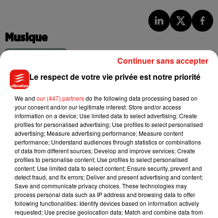
Musique
Continuer sans accepter
Benny Blanco invite Selena Gomez et
Le respect de votre vie privée est notre priorité
Becky G sur son nouveau single
5 août 2026
We and
our (447) partners
do the following data processing based on
your consent and/or our legitimate interest: Store and/or access
information on a device; Use limited data to select advertising; Create
profiles for personalised advertising; Use profiles to select personalised
advertising; Measure advertising performance; Measure content
Tiny Desk invite Charlie Puth pour une
performance; Understand audiences through statistics or combinations
live session solaire
of data from different sources; Develop and improve services; Create
4 août 2026
profiles to personalise content; Use profiles to select personalised
content; Use limited data to select content; Ensure security, prevent and
detect fraud, and fix errors; Deliver and present advertising and content;
Save and communicate privacy choices. These technologies may
process personal data such as IP address and browsing data to offer
Ariana Grande prendra une pause après
following functionalities: Identify devices based on information actively
sa tournée mondiale
requested; Use precise geolocation data; Match and combine data from
4 août 2026