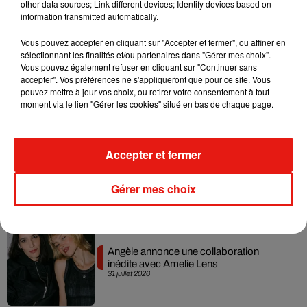
other data sources; Link different devices; Identify devices based on
information transmitted automatically.
Vous pouvez accepter en cliquant sur "Accepter et fermer", ou affiner en
sélectionnant les finalités et/ou partenaires dans "Gérer mes choix".
Vous pouvez également refuser en cliquant sur "Continuer sans
Grand Corps Malade emmène Styleto
accepter". Vos préférences ne s'appliqueront que pour ce site. Vous
en road-trip dans son nouveau clip
pouvez mettre à jour vos choix, ou retirer votre consentement à tout
31 juillet 2026
moment via le lien "Gérer les cookies" situé en bas de chaque page.
Accepter et fermer
Ariana Grande se libère dans son nouvel
album « Petals »
31 juillet 2026
Gérer mes choix
Angèle annonce une collaboration
inédite avec Amelie Lens
31 juillet 2026