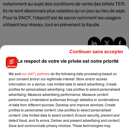
notamment au sujet des conditions de vente des billets TER.
Ils ne sont désormais plus valables qu’un jour au lieu de sept.
Pour la SNCF, l’objectif est de savoir comment les usagers
utilisent leur réseau, tout en prévenant la fraude.
Continuer sans accepter
Musique
Le respect de votre vie privée est notre priorité
We and
our (447) partners
do the following data processing based on
Julien Lieb s’essaye à la vie de chatelain
your consent and/or our legitimate interest: Store and/or access
dans son nouveau clip
7 août 2026
information on a device; Use limited data to select advertising; Create
profiles for personalised advertising; Use profiles to select personalised
advertising; Measure advertising performance; Measure content
performance; Understand audiences through statistics or combinations
of data from different sources; Develop and improve services; Create
profiles to personalise content; Use profiles to select personalised
Madonna sort enfin le remix de « Love
content; Use limited data to select content; Ensure security, prevent and
Sensation » avec Kylie Minogue
detect fraud, and fix errors; Deliver and present advertising and content;
7 août 2026
Save and communicate privacy choices. These technologies may