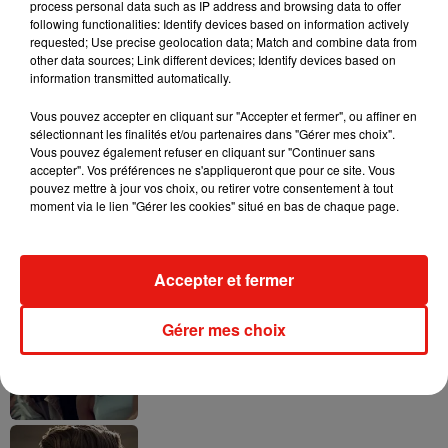
process personal data such as IP address and browsing data to offer
following functionalities: Identify devices based on information actively
requested; Use precise geolocation data; Match and combine data from
other data sources; Link different devices; Identify devices based on
Tayc et Didi B dévoilent le single le plus
information transmitted automatically.
dansant de l’année
7 août 2026
Vous pouvez accepter en cliquant sur "Accepter et fermer", ou affiner en
sélectionnant les finalités et/ou partenaires dans "Gérer mes choix".
Vous pouvez également refuser en cliquant sur "Continuer sans
accepter". Vos préférences ne s'appliqueront que pour ce site. Vous
pouvez mettre à jour vos choix, ou retirer votre consentement à tout
moment via le lien "Gérer les cookies" situé en bas de chaque page.
Angèle et Amélie Lens dévoilent leur
collaboration tant attendue
7 août 2026
Accepter et fermer
Gérer mes choix
Benny Blanco invite Selena Gomez et
Becky G sur son nouveau single
5 août 2026