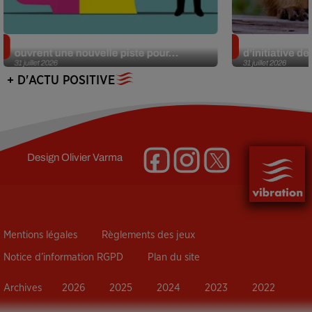
Alzheimer : des chercheurs japonais
Des marmottes
ouvrent une nouvelle piste pour...
d’initiative d
31 juillet 2026
31 juillet 2026
+ D'ACTU POSITIVE
Design
Olivier Varma
Mentions légales
Règlements des jeux
Notice d’information RGPD
Plan du site
Archives
2026
2025
2024
2023
2022