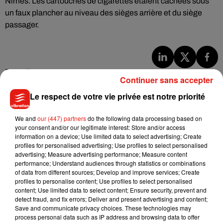
Nîmes. Les cartouches de cigarettes étaient cachées sous
un faux plancher au niveau des sièges arrière et du siège
passager.
Musique
Continuer sans accepter
Le respect de votre vie privée est notre priorité
Julien Lieb s’essaye à la vie de chatelain
We and
our (447) partners
do the following data processing based on
dans son nouveau clip
7 août 2026
your consent and/or our legitimate interest: Store and/or access
information on a device; Use limited data to select advertising; Create
profiles for personalised advertising; Use profiles to select personalised
advertising; Measure advertising performance; Measure content
performance; Understand audiences through statistics or combinations
of data from different sources; Develop and improve services; Create
Madonna sort enfin le remix de « Love
profiles to personalise content; Use profiles to select personalised
Sensation » avec Kylie Minogue
content; Use limited data to select content; Ensure security, prevent and
7 août 2026
detect fraud, and fix errors; Deliver and present advertising and content;
Save and communicate privacy choices. These technologies may
process personal data such as IP address and browsing data to offer