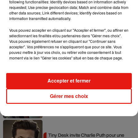
following functionalities: Identify devices based on information actively
requested; Use precise geolocation data; Match and combine data from
Tayc et Didi B dévoilent le single le plus
other data sources; Link different devices; Identify devices based on
dansant de l’année
information transmitted automatically.
7 août 2026
Vous pouvez accepter en cliquant sur "Accepter et fermer", ou affiner en
sélectionnant les finalités et/ou partenaires dans "Gérer mes choix".
Vous pouvez également refuser en cliquant sur "Continuer sans
accepter". Vos préférences ne s'appliqueront que pour ce site. Vous
pouvez mettre à jour vos choix, ou retirer votre consentement à tout
Angèle et Amélie Lens dévoilent leur
moment via le lien "Gérer les cookies" situé en bas de chaque page.
collaboration tant attendue
7 août 2026
Accepter et fermer
Benny Blanco invite Selena Gomez et
Gérer mes choix
Becky G sur son nouveau single
5 août 2026
Tiny Desk invite Charlie Puth pour une