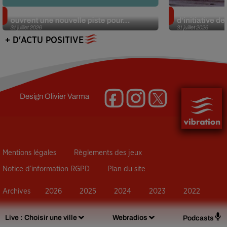
Alzheimer : des chercheurs japonais
Des marmottes
ouvrent une nouvelle piste pour...
d’initiative d
31 juillet 2026
31 juillet 2026
+ D'ACTU POSITIVE
Design
Olivier Varma
Mentions légales
Règlements des jeux
Notice d’information RGPD
Plan du site
Archives
2026
2025
2024
2023
2022
Live :
Choisir une ville
Webradios
Podcasts