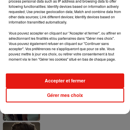
process personal data such as IP address and browsing data to offer
following functionalities: Identify devices based on information actively
requested; Use precise geolocation data; Match and combine data from
other data sources; Link different devices; Identify devices based on
Tayc et Didi B dévoilent le single le plus
information transmitted automatically.
dansant de l’année
7 août 2026
Vous pouvez accepter en cliquant sur "Accepter et fermer", ou affiner en
sélectionnant les finalités et/ou partenaires dans "Gérer mes choix".
Vous pouvez également refuser en cliquant sur "Continuer sans
accepter". Vos préférences ne s'appliqueront que pour ce site. Vous
pouvez mettre à jour vos choix, ou retirer votre consentement à tout
moment via le lien "Gérer les cookies" situé en bas de chaque page.
Angèle et Amélie Lens dévoilent leur
collaboration tant attendue
7 août 2026
Accepter et fermer
Gérer mes choix
Benny Blanco invite Selena Gomez et
Becky G sur son nouveau single
5 août 2026