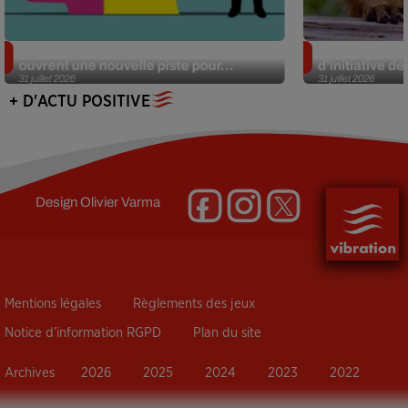
Alzheimer : des chercheurs japonais
Des marmottes
ouvrent une nouvelle piste pour...
d’initiative d
31 juillet 2026
31 juillet 2026
+ D'ACTU POSITIVE
Design
Olivier Varma
Mentions légales
Règlements des jeux
Notice d’information RGPD
Plan du site
Archives
2026
2025
2024
2023
2022