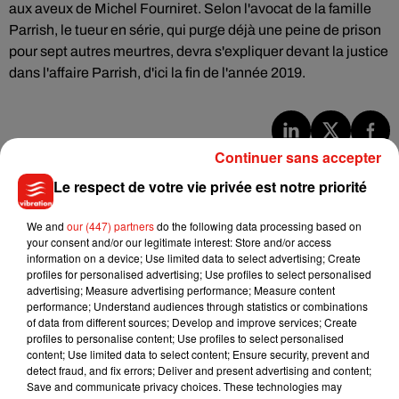
aux aveux de Michel Fourniret. Selon l'avocat de la famille
Parrish, le tueur en série, qui purge déjà une peine de prison
pour sept autres meurtres, devra s'expliquer devant la justice
dans l'affaire Parrish, d'ici la fin de l'année 2019.
Continuer sans accepter
Musique
Le respect de votre vie privée est notre priorité
Julien Lieb s’essaye à la vie de chatelain
We and
our (447) partners
do the following data processing based on
dans son nouveau clip
your consent and/or our legitimate interest: Store and/or access
7 août 2026
information on a device; Use limited data to select advertising; Create
profiles for personalised advertising; Use profiles to select personalised
advertising; Measure advertising performance; Measure content
performance; Understand audiences through statistics or combinations
of data from different sources; Develop and improve services; Create
profiles to personalise content; Use profiles to select personalised
Madonna sort enfin le remix de « Love
content; Use limited data to select content; Ensure security, prevent and
Sensation » avec Kylie Minogue
detect fraud, and fix errors; Deliver and present advertising and content;
7 août 2026
Save and communicate privacy choices. These technologies may