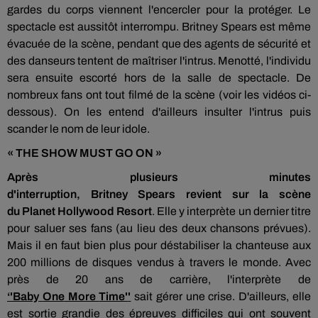
gardes du corps viennent
l'encercler pour la protéger. Le
spectacle est aussitôt interrompu.
Britney
Spears
est même
évacuée de la scène, pendant que des agents de sécurité et
des danseurs tentent de maîtriser l'intrus.
Menotté,
l'individu
sera ensuite escorté hors de la salle de spectacle. De
nombreux fans
ont tout filmé de la scène (voir les vidéos ci-
dessous). On les entend d'ailleurs insulter l'intrus puis
scander le nom de leur idole.
« THE SHOW MUST GO ON »
Après plusieurs minutes
d'interruption,
Britney
Spears
revient sur la scène
du
Planet
Hollywood Resort
.
Elle y interprète un dernier titre
pour saluer ses fans (au lieu des deux chansons prévues).
Mais il en faut bien plus pour déstabiliser la chanteuse aux
200 millions de disques vendus à travers le monde. Avec
près de 20 ans de carrière, l'interprète de
‘'Baby
One
More
Time'
'
sait gérer une crise. D'ailleurs, elle
est sortie grandie des épreuves difficiles qui ont souvent