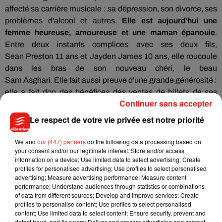
affecté sa carrière musicale : sa dépression, son divorce, ses
problèmes d'alcool et autres.
Elle est aujourd'hui une
femme heureuse, amoureuse et une maman épanouie
.
Entre deux instants complices avec ses deux fils,
Sean
Preston
11 ans et
Jayden
James 10 ans, elle roucoule
dans les bras de son nouveau chéri, le beau
Sam
Asghari.
Elle fait aussi preuve d'une grande générosité :
elle a fait don des bénéfices des ventes de billets de ses
Continuer sans accepter
concerts à la
Nevada
Childhood
Cancer
Foundation
,
rebaptisée pour
Le respect de votre vie privée est notre priorité
l'occasion le
Britney
Spears
Campus
.
We and
our (447) partners
do the following data processing based on
your consent and/or our legitimate interest: Store and/or access
information on a device; Use limited data to select advertising; Create
profiles for personalised advertising; Use profiles to select personalised
advertising; Measure advertising performance; Measure content
performance; Understand audiences through statistics or combinations
of data from different sources; Develop and improve services; Create
profiles to personalise content; Use profiles to select personalised
content; Use limited data to select content; Ensure security, prevent and
detect fraud, and fix errors; Deliver and present advertising and content;