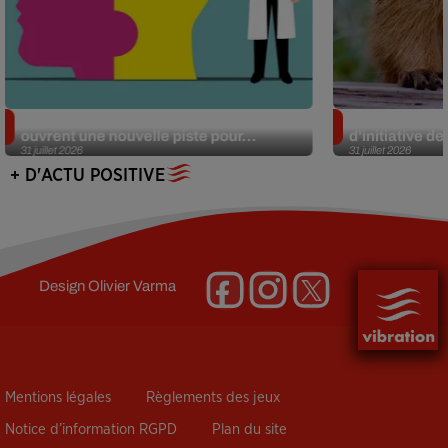
Alzheimer : des chercheurs japonais
Des marmottes
ouvrent une nouvelle piste pour...
d’initiative d
31 juillet 2026
31 juillet 2026
+ D'ACTU POSITIVE
Design
Olivier Varma
Mentions légales
Règlements des jeux
Notice d’information RGPD
Plan du site