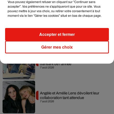
Vous pouvez également refuser en cliquant sur "Continuer sans
accepter". Vos préférences ne s'appliqueront que pour ce site. Vous
pouvez mettre à jour vos choix, ou retirer votre consentement à tout
moment via le lien "Gérer les cookies" situé en bas de chaque page.
Madonna sort enfin le remix de « Love
Sensation » avec Kylie Minogue
Accepter et fermer
7 août 2026
Gérer mes choix
Tayc et Didi B dévoilent le single le plus
dansant de l’année
7 août 2026
Angèle et Amélie Lens dévoilent leur
collaboration tant attendue
7 août 2026