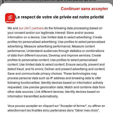
certaine jalousie est née entre nous. Bruce ne s'est jamais
Continuer sans accepter
vraiment remis du fait qu'il perde ses cheveux et pas moi.
Le respect de votre vie privée est notre priorité
Des piques bien senties que
l’acteur a pris avec humour
sous les yeux de Rumer, Tallulah et Scout, les trois filles de
We and
our (447) partners
do the following data processing based on
l’ancien couple. Il s’est rattrapé
en jouant, évidemment, un
your consent and/or our legitimate interest: Store and/or access
information on a device; Use limited data to select advertising; Create
petit air d’harmonica
.
profiles for personalised advertising; Use profiles to select personalised
advertising; Measure advertising performance; Measure content
Bruce Willis closes out
#BruceWillisRoast
with a harmonica
performance; Understand audiences through statistics or combinations
solo
pic.twitter.com/BrzPQM0dhk
of data from different sources; Develop and improve services; Create
profiles to personalise content; Use profiles to select personalised
— Kirsten Chuba (@KirstenChuba)
15 juillet 2018
content; Use limited data to select content; Ensure security, prevent and
detect fraud, and fix errors; Deliver and present advertising and content;
Save and communicate privacy choices. These technologies may
process personal data such as IP address and browsing data to offer
following functionalities: Identify devices based on information actively
Musique
requested; Use precise geolocation data; Match and combine data from
other data sources; Link different devices; Identify devices based on
information transmitted automatically.
Julien Lieb s’essaye à la vie de chatelain
Vous pouvez accepter en cliquant sur "Accepter et fermer", ou affiner en
dans son nouveau clip
sélectionnant les finalités et/ou partenaires dans "Gérer mes choix".
7 août 2026