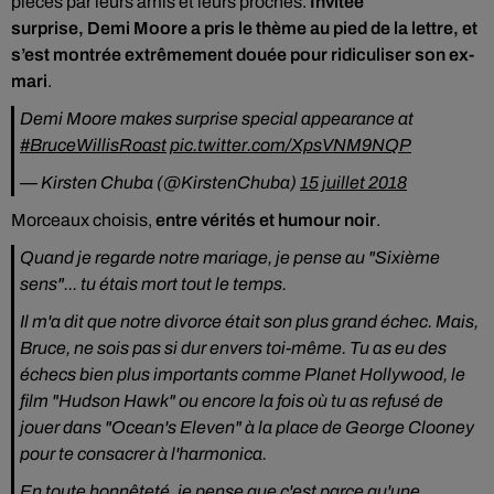
pièces par leurs amis et leurs proches.
Invitée
surprise, Demi Moore a pris le thème au pied de la lettre, et
s’est montrée extrêmement douée pour ridiculiser son ex-
mari
.
Demi Moore makes surprise special appearance at
#BruceWillisRoast
pic.twitter.com/XpsVNM9NQP
— Kirsten Chuba (@KirstenChuba)
15 juillet 2018
Morceaux choisis,
entre vérités et humour noir
.
Quand je regarde notre mariage, je pense au "Sixième
sens"... tu étais mort tout le temps.
Il m'a dit que notre divorce était son plus grand échec. Mais,
Bruce, ne sois pas si dur envers toi-même. Tu as eu des
échecs bien plus importants comme Planet Hollywood, le
film "Hudson Hawk" ou encore la fois où tu as refusé de
jouer dans "Ocean's Eleven" à la place de George Clooney
pour te consacrer à l'harmonica.
En toute honnêteté, je pense que c'est parce qu'une