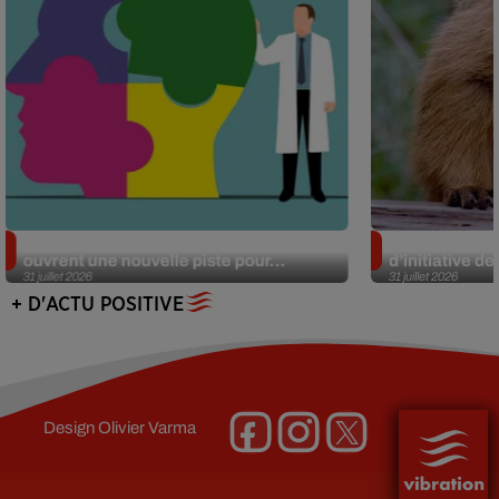
Alzheimer : des chercheurs japonais
Des marmottes
ouvrent une nouvelle piste pour...
d’initiative d
31 juillet 2026
31 juillet 2026
+ D'ACTU POSITIVE
Design
Olivier Varma