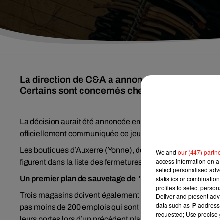
La direction de C&A a annoncé la fermeture d
Certains sont concernés chez nous. Explicatio
La décision aurait été annoncée en interne lors d’un comité c
officiellement communiquée ce jeudi 23 janvier :
30 maga
Les boutiques d’Auxerre (Yonne), de Chambray-lès-Tours 
We and
our (447) partn
access information on a 
figurent dans la liste des fermetures. Tout comme celles 
select personalised ad
Un premier plan de sauvetage de l'emploi un an plus tôt
statistics or combinatio
profiles to select person
Trois magasins doivent également baisser le rideau définit
Deliver and present adv
data such as IP address 
pas moins de 200 emplois qui sont menacés par ces ferm
requested; Use precise g
leurs portes lors d’un précédent plan de sauvetage de l’empl