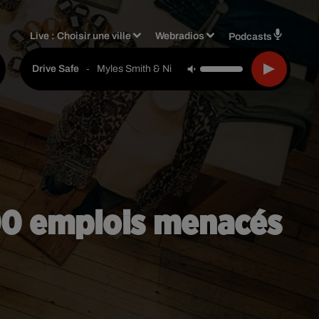
Live :
Choisir une ville
Webradios
Podcasts
-
Myles Smith & Niall Horan
Drive Safe
00 emplois menacés