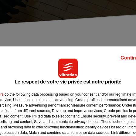
e 30 magasins en France pour les prochains mois.
ns.
Contin
entral le 17 janvier dernier, la direction l’a finalement
Le respect de votre vie privée est notre priorité
sins
de
l’enseigne C&A
fermeront dans les prochains mois.
(Indre-et-Loire) et de Sainte-Geneviève-des-Bois (Essonne)
ers
do the following data processing based on your consent and/or our legitimate int
device; Use limited data to select advertising; Create profiles for personalised adver
de Saint-Nazaire (Loire-Atlantique) et La Roche-sur-Yon (Vendée)
vertising; Measure advertising performance; Measure content performance; Unders
ns of data from different sources; Develop and improve services; Create profiles to 
alised content; Use limited data to select content; Ensure security, prevent and detect
ivement en Moselle, ainsi que dans le Val d’Oise. En tout, ce so
ertising and content; Save and communicate privacy choices. These technologies
and browsing data to offer following functionalities: Identify devices based on infor
etures. Une quinzaine de magasins C&A avaient déjà dû fermer
eolocation data; Match and combine data from other data sources; Link different de
oi en avril dernier.