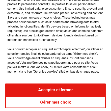
7 août 2026
profiles to personalise content; Use profiles to select personalised
content; Use limited data to select content; Ensure security, prevent and
detect fraud, and fix errors; Deliver and present advertising and content;
Save and communicate privacy choices. These technologies may
process personal data such as IP address and browsing data to offer
following functionalities: Identify devices based on information actively
Madonna sort enfin le remix de « Love
requested; Use precise geolocation data; Match and combine data from
Sensation » avec Kylie Minogue
7 août 2026
other data sources; Link different devices; Identify devices based on
information transmitted automatically.
Vous pouvez accepter en cliquant sur "Accepter et fermer", ou affiner en
sélectionnant les finalités et/ou partenaires dans "Gérer mes choix".
Vous pouvez également refuser en cliquant sur "Continuer sans
Tayc et Didi B dévoilent le single le plus
accepter". Vos préférences ne s'appliqueront que pour ce site. Vous
dansant de l’année
pouvez mettre à jour vos choix, ou retirer votre consentement à tout
7 août 2026
moment via le lien "Gérer les cookies" situé en bas de chaque page.
Accepter et fermer
Angèle et Amélie Lens dévoilent leur
collaboration tant attendue
7 août 2026
Gérer mes choix