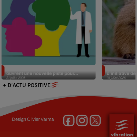
Alzheimer : des chercheurs japonais
Des marmottes
ouvrent une nouvelle piste pour...
d’initiative d
31 juillet 2026
31 juillet 2026
+ D'ACTU POSITIVE
Design
Olivier Varma