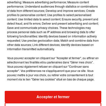
advertising; Measure advertising performance; Measure content
performance; Understand audiences through statistics or combinations
of data from different sources; Develop and improve services; Create
profiles to personalise content; Use profiles to select personalised
Julien Lieb s’essaye à la vie de chatelain
content; Use limited data to select content; Ensure security, prevent and
dans son nouveau clip
detect fraud, and fix errors; Deliver and present advertising and content;
7 août 2026
Save and communicate privacy choices. These technologies may
process personal data such as IP address and browsing data to offer
following functionalities: Identify devices based on information actively
requested; Use precise geolocation data; Match and combine data from
other data sources; Link different devices; Identify devices based on
Madonna sort enfin le remix de « Love
information transmitted automatically.
Sensation » avec Kylie Minogue
7 août 2026
Vous pouvez accepter en cliquant sur "Accepter et fermer", ou affiner en
sélectionnant les finalités et/ou partenaires dans "Gérer mes choix".
Vous pouvez également refuser en cliquant sur "Continuer sans
accepter". Vos préférences ne s'appliqueront que pour ce site. Vous
pouvez mettre à jour vos choix, ou retirer votre consentement à tout
Tayc et Didi B dévoilent le single le plus
moment via le lien "Gérer les cookies" situé en bas de chaque page.
dansant de l’année
7 août 2026
Accepter et fermer