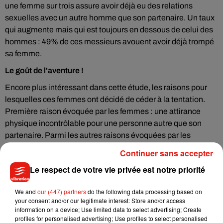
une femme sur trois assure avoir déjà eu des relations
sexuelles avec un autre homme que son partenaire. Un taux
qui augmente mais qui est toujours en dessous de celui des
hommes : 49% de ces messieurs avouent avoir déjà trompé
sa femme.
Le goût de l'aventure !
Encore plus intéressant dans cette étude, les raisons pour
lesquelles ces femmes ont décidé de céder à la tentation.
Première raison évoquée par les femmes : une attirance
physique incontrôlable pour une personne autre que son
partenaire. Parmi les autres raisons évoquées par les
participantes, le manque d'attention de leur conjoint, le
Continuer sans accepter
besoin de se prouver qu'elles plaisent encore et un goût
Le respect de votre vie privée est notre priorité
prononcé pour l'aventure et l'interdit.
We and
our (447) partners
do the following data processing based on
your consent and/or our legitimate interest: Store and/or access
information on a device; Use limited data to select advertising; Create
profiles for personalised advertising; Use profiles to select personalised
Musique