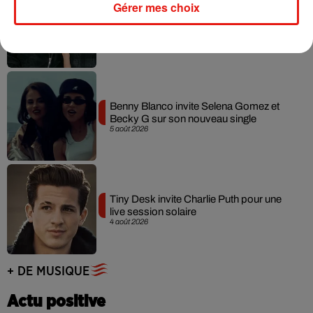
Gérer mes choix
Angèle et Amélie Lens dévoilent leur
collaboration tant attendue
7 août 2026
Benny Blanco invite Selena Gomez et
Becky G sur son nouveau single
5 août 2026
Tiny Desk invite Charlie Puth pour une
live session solaire
4 août 2026
+ DE MUSIQUE
Actu positive