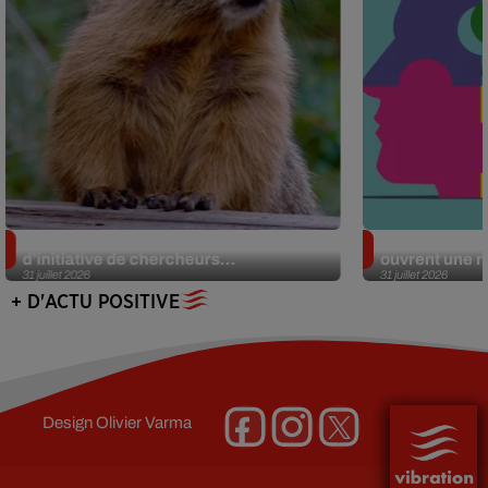
Des marmottes sur OnlyFans : la drôle
Alzheimer : d
d’initiative de chercheurs...
ouvrent une no
31 juillet 2026
31 juillet 2026
+ D'ACTU POSITIVE
Design
Olivier Varma