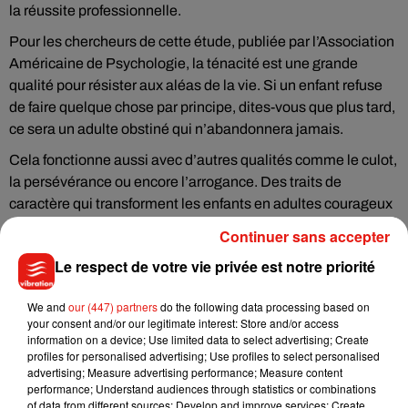
la réussite professionnelle.
Pour les chercheurs de cette étude, publiée par l’Association
Américaine de Psychologie, la ténacité est une grande
qualité pour résister aux aléas de la vie. Si un enfant refuse
de faire quelque chose par principe, dites-vous que plus tard,
ce sera un adulte obstiné qui n’abandonnera jamais.
Cela fonctionne aussi avec d’autres qualités comme le culot,
la persévérance ou encore l’arrogance. Des traits de
caractère qui transforment les enfants en adultes courageux
et téméraires.
Continuer sans accepter
Le respect de votre vie privée est notre priorité
We and
our (447) partners
do the following data processing based on
Musique
your consent and/or our legitimate interest: Store and/or access
information on a device; Use limited data to select advertising; Create
profiles for personalised advertising; Use profiles to select personalised
advertising; Measure advertising performance; Measure content
Julien Lieb s’essaye à la vie de chatelain
performance; Understand audiences through statistics or combinations
dans son nouveau clip
of data from different sources; Develop and improve services; Create