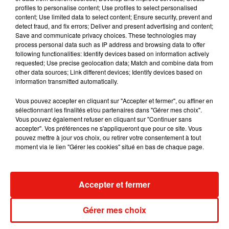
7 août 2026
profiles to personalise content; Use profiles to select personalised
content; Use limited data to select content; Ensure security, prevent and
detect fraud, and fix errors; Deliver and present advertising and content;
Save and communicate privacy choices. These technologies may
process personal data such as IP address and browsing data to offer
Madonna sort enfin le remix de « Love
following functionalities: Identify devices based on information actively
Sensation » avec Kylie Minogue
requested; Use precise geolocation data; Match and combine data from
7 août 2026
other data sources; Link different devices; Identify devices based on
information transmitted automatically.
Vous pouvez accepter en cliquant sur "Accepter et fermer", ou affiner en
sélectionnant les finalités et/ou partenaires dans "Gérer mes choix".
Vous pouvez également refuser en cliquant sur "Continuer sans
Tayc et Didi B dévoilent le single le plus
accepter". Vos préférences ne s'appliqueront que pour ce site. Vous
dansant de l’année
pouvez mettre à jour vos choix, ou retirer votre consentement à tout
7 août 2026
moment via le lien "Gérer les cookies" situé en bas de chaque page.
Accepter et fermer
Angèle et Amélie Lens dévoilent leur
collaboration tant attendue
7 août 2026
Gérer mes choix