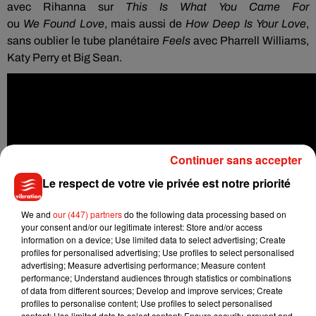
avec
Rihanna
sur
This
Is
What
You
Came For
ou
We
Found
Love
, mais aussi de
How
Deep
Is
Your
Love
,
sans oublier le tube planétaire
Feels
avec
Pharrell
Williams,
Katy Perry et Big Sean.
Continuer sans accepter
Le respect de votre vie privée est notre priorité
We and
our (447) partners
do the following data processing based on
your consent and/or our legitimate interest: Store and/or access
information on a device; Use limited data to select advertising; Create
profiles for personalised advertising; Use profiles to select personalised
advertising; Measure advertising performance; Measure content
performance; Understand audiences through statistics or combinations
of data from different sources; Develop and improve services; Create
profiles to personalise content; Use profiles to select personalised
content; Use limited data to select content; Ensure security, prevent and