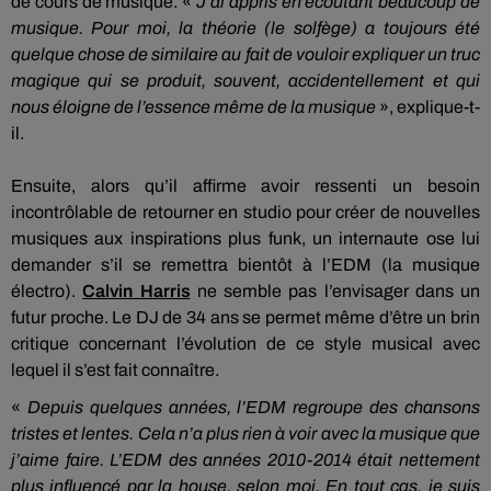
de cours de musique.
«
J’ai appris en écoutant beaucoup de
musique.
Pour moi, la théorie
(le solfège)
a toujours été
quelque chose de similaire au fait de vouloir expliquer un truc
magique qui se produit, souvent, accidentellement et qui
nous éloigne de l’essence même de la musique
», explique-t-
il.
Ensuite, alors qu’il affirme avoir ressenti un besoin
incontrôlable de retourner en studio pour créer de nouvelles
musiques aux inspirations plus
funk
, un internaute ose lui
demander s’il se remettra bientôt à l’
EDM
(la musique
électro)
.
Calvin Harris
ne semble pas l’envisager dans un
futur proche.
Le DJ de 34 ans se permet même d’être un brin
critique concernant l’évolution de ce style musical avec
lequel il s’est fait connaître.
«
Depuis quelques années, l’
EDM
regroupe des chansons
tristes et lentes.
Cela n’a plus rien à voir avec la musique que
j’aime faire.
L’
EDM
des années 2010-2014 était nettement
plus influencé par
la house
, selon moi.
En tout cas, je suis