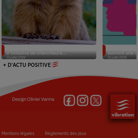
Des marmottes sur OnlyFans : la drôle
Alzheimer : d
d’initiative de chercheurs...
ouvrent une no
31 juillet 2026
31 juillet 2026
+ D'ACTU POSITIVE
Design
Olivier Varma
Mentions légales
Règlements des jeux