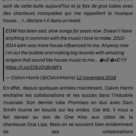
sorti de cette bulle aujourd’hui et je fais de gros tubes avec
des chanteurs incroyables qui me rappellent la musique
house…
»,
déclare-t-il dans un tweet.
EDM has been sad, slow songs for years now. Doesn’t have
anything in common with the music I love to make. 2010-
2014 edm was more house influenced to me. Anyway now
I’m out the bubble and making big records with amazing
singers that sound like house music to me... �xÈ�xÈ‍'️
https://t.co/D3UQc8vWFx
— Calvin Harris (@CalvinHarris)
12 novembre 2018
En effet, depuis quelques années maintenant, Calvin Harris
enchaîne les collaborations et les succès dans l’industrie
musicale.
Son dernier tube
Promises
en duo avec Sam
Smith tourne en boucle sur les ondes.
Cet été, il nous a
fait
danser
au son de
One
Kiss
aux côtés de la
chanteuse
Dua
Lipa
.
Mais on se souvient bien évidemment
de ses collaborations