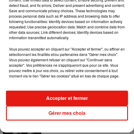
detect fraud, and fix errors; Deliver and present advertising and content;
Save and communicate privacy choices. These technologies may
process personal data such as IP address and browsing data to offer
following functionalities: Identify devices based on information actively
requested; Use precise geolocation data; Match and combine data from
other data sources; Link different devices; Identify devices based on
information transmitted automatically.
Vous pouvez accepter en cliquant sur "Accepter et fermer", ou affiner en
sélectionnant les finalités et/ou partenaires dans "Gérer mes choix".
Vous pouvez également refuser en cliquant sur "Continuer sans
accepter". Vos préférences ne s'appliqueront que pour ce site. Vous
pouvez mettre à jour vos choix, ou retirer votre consentement à tout
moment via le lien "Gérer les cookies" situé en bas de chaque page.
Musique
Accepter et fermer
Julien Lieb s’essaye à la vie de chatelain
dans son nouveau clip
Gérer mes choix
7 août 2026