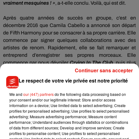
vraiment
mesquines
!
»
,
a-t-elle conclu.
Voilà, qui est dit.
Après
quatre
années
de succès en groupe, c’est en
décembre 2016 que Camila
Cabello
a annoncé son départ
de
Fifth
Harmony pour se consacrer à sa propre carrière.
Elle
commence par signer quelques collaborations avec des
artistes de renom.
Rapidement, elle se fait remarquer et
entreprend d’enregistrer ses propres morceaux.
Elle
commence par nous dévoiler
Crying
In The Club
, puis plus
Continuer sans accepter
récemment
Havana
.
Aujourd’hui, elle revient avec le single
Never
Be
The Same
avec lequel elle a littéralement
Le respect de votre vie privée est notre priorité
enflammé le plateau de l'émission
The Tonight
Show
de
Jimmy Fallon.
We and
our (447) partners
do the following data processing based on
your consent and/or our legitimate interest: Store and/or access
information on a device; Use limited data to select advertising; Create
profiles for personalised advertising; Use profiles to select personalised
advertising; Measure advertising performance; Measure content
performance; Understand audiences through statistics or combinations
of data from different sources; Develop and improve services; Create
profiles to personalise content; Use profiles to select personalised
content; Use limited data to select content; Ensure security, prevent and