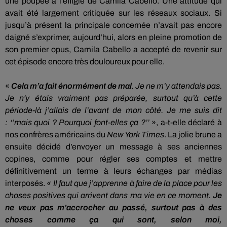
une poupée à l’effigie de Camila
Cabello
.
Une attitude qui
avait été largement critiquée sur les réseaux sociaux.
Si
jusqu’à présent la principale concernée n’avait pas encore
daigné s’exprimer, aujourd’hui, alors en pleine promotion de
son premier opus, Camila
Cabello
a accepté de revenir sur
cet épisode encore très douloureux pour elle.
«
Cela m’a fait énormément de mal
.
Je ne m’y attendais pas.
Je n'y étais vraiment pas préparée, surtout qu’à cette
période-là j’allais de l’avant de mon côté.
Je me suis dit
:
‘’mais quoi ?
Pourquoi font-elles ça ?
’’
», a-t-elle déclaré à
nos confrères américains du
New York
Times
.
La jolie brune a
ensuite décidé d’envoyer un message à ses anciennes
copines, comme pour régler ses comptes et mettre
définitivement un terme à leurs échanges par médias
interposés.
« Il faut que j’apprenne à faire de la place pour les
choses positives qui arrivent dans
ma
vie en ce moment.
Je
ne veux pas m’accrocher au passé, surtout pas à des
choses comme ça qui sont, selon moi,