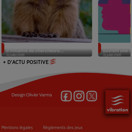
Des marmottes sur OnlyFans : la drôle
Alzheimer : d
d’initiative de chercheurs...
ouvrent une no
31 juillet 2026
31 juillet 2026
+ D'ACTU POSITIVE
Design
Olivier Varma
Mentions légales
Règlements des jeux