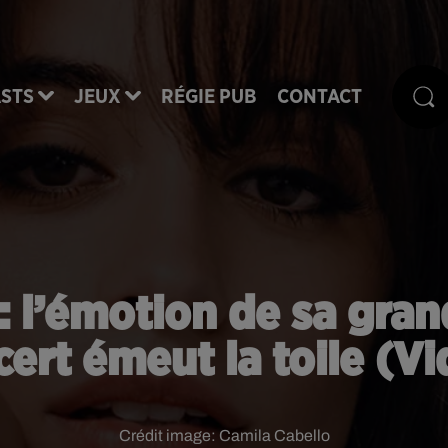
STS
JEUX
RÉGIE PUB
CONTACT
: l’émotion de sa gra
ert émeut la toile (V
Crédit image:
Camila Cabello