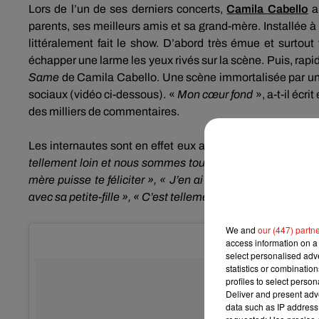
Lors de l’un de ses derniers concerts,
Camila
Cabello
a
parents, ses meilleurs amis et sa grand-mère.
Installée à
littéralement fait le show.
D’abord très émue et surtout tr
échapper une larme les yeux rivés sur la scène.
Puis, rapid
Same
de Camila
Cabello
.
Une scène immortalisée par un 
sociaux
(vidéo ci-dessous)
.
«
Mon cœur fond
», a-t-il écr
des milliers de commentaires.
Les internautes sont en effet eux aussi très émus par la r
tellement loin et nous sommes tous très fiers de toi »,
mère puisse te féliciter », « J’en ai les larmes aux yeu
avec sa petite-fille », « C’est tellement touchant !
»
.
We and
our (447) partn
access information on a 
select personalised ad
statistics or combinatio
profiles to select person
Deliver and present adv
data such as IP address 