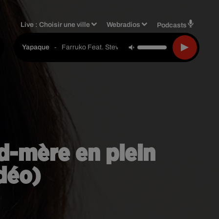
Live :
Choisir une ville
Webradios
Podcasts
-
Farruko Feat. Steve Aoki & Greecy
Yapaque
nd-mère en plein
idéo)