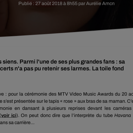
Publié : 27 août 2018 à 8h55 par Aurélie Amcn
 siens. Parmi l'une de ses plus grandes fans : sa
certs n'a pas pu retenir ses larmes. La toile fond
ve :
pour la cérémonie des MTV
Video
Music
Awards
du 20 a
ne s’est présentée sur le tapis « rose » aux bras de sa maman.
C’
monie en dansant à plusieurs reprises devant les caméras
(
voir ici
)
.
On peut donc dire que l’interprète du tube
Havana
dans sa carrière…