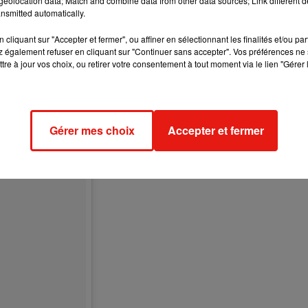
eolocation data; Match and combine data from other data sources; Link different de
nsmitted automatically.
cliquant sur "Accepter et fermer", ou affiner en sélectionnant les finalités et/ou pa
 également refuser en cliquant sur "Continuer sans accepter". Vos préférences ne 
tre à jour vos choix, ou retirer votre consentement à tout moment via le lien "Gérer 
Gérer mes choix
Accepter et fermer