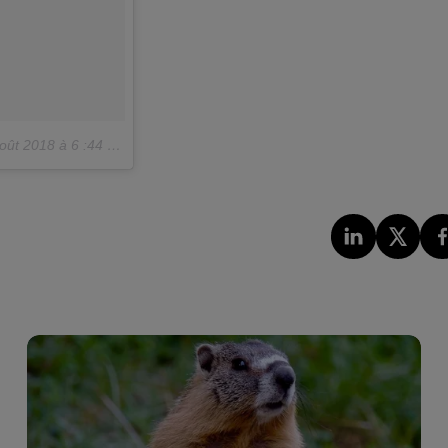
ût 2018 à 6 :44 PDT