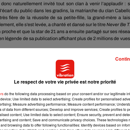
 donc naturellement invité tout son clan à venir l’applaudir :
 l’écart du public dans les gradins, la matriarche du clan
Cabell
ès fière de la réussite de sa petite-fille, la grand-mère a lai
ement, elle s’est levée, a chanté et dansé sur le titre
Never
Be
T
proche et que la star de 21 ans a ensuite partagé sur ses rése
it en légende de sa publication affichant plus de 2 millions de vues
Contin
éaction de la vieille dame :
« C’est tellement mignon.
Tu viens
 « Oh mon dieu, mon cœur…
»,
« C’est tellement génial que ta gra
x », « Une super grand-mère qui partage un moment rempli d’am
Le respect de votre vie privée est notre priorité
ers
do the following data processing based on your consent and/or our legitimate int
device; Use limited data to select advertising; Create profiles for personalised adver
vertising; Measure advertising performance; Measure content performance; Unders
ns of data from different sources; Develop and improve services; Create profiles to 
alised content; Use limited data to select content; Ensure security, prevent and detect
ertising and content; Save and communicate privacy choices. These technologies
and browsing data to offer following functionalities: Identify devices based on infor