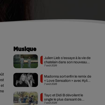
Musique
Julien Lieb s’essaye à la vie de
chatelain dans son nouveau
7 août 2026
clip
oût
Madonna sort enfin le remix de
est
« Love Sensation » avec Kylie
7 août 2026
Minogue
 et
ne
Tayc et Didi B dévoilent le
single le plus dansant de
7 août 2026
l’année