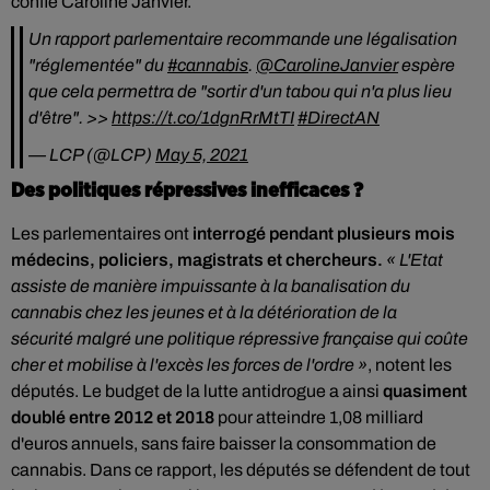
confie Caroline Janvier.
Un rapport parlementaire recommande une légalisation
"réglementée" du
#cannabis
.
@CarolineJanvier
espère
que cela permettra de "sortir d'un tabou qui n'a plus lieu
d'être". >>
https://t.co/1dgnRrMtTI
#DirectAN
— LCP (@LCP)
May 5, 2021
Des politiques répressives inefficaces ?
Les parlementaires ont
interrogé pendant plusieurs mois
médecins, policiers, magistrats et chercheurs.
« L'Etat
assiste de manière impuissante à la banalisation du
cannabis chez les jeunes et à la détérioration de la
sécurité malgré une politique répressive française qui coûte
cher et mobilise à l'excès les forces de l'ordre »
, notent les
députés. Le budget de la lutte antidrogue a ainsi
quasiment
doublé entre 2012 et 2018
pour atteindre 1,08 milliard
d'euros annuels, sans faire baisser la consommation de
cannabis. Dans ce rapport, les députés se défendent de tout