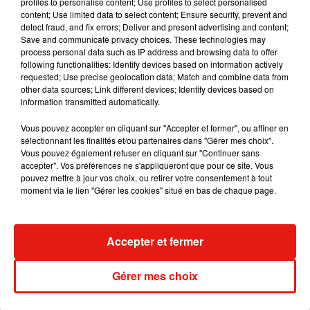
profiles to personalise content; Use profiles to select personalised
Les députés préconisent un débat national à l'Assemblée,
content; Use limited data to select content; Ensure security, prevent and
une convention citoyenne comme pour le climat voire un
detect fraud, and fix errors; Deliver and present advertising and content;
Save and communicate privacy choices. These technologies may
référendum. Leurs suggestions ont toutefois
peu de chances
process personal data such as IP address and browsing data to offer
d’aboutir.
Emmanuel Macron a exclu ces derniers jours tout
following functionalities: Identify devices based on information actively
changement législatif et réclamé plutôt
« un grand débat
requested; Use precise geolocation data; Match and combine data from
other data sources; Link different devices; Identify devices based on
national sur la consommation de drogues et ses effets
information transmitted automatically.
délétères. »
Vous pouvez accepter en cliquant sur "Accepter et fermer", ou affiner en
sélectionnant les finalités et/ou partenaires dans "Gérer mes choix".
Vous pouvez également refuser en cliquant sur "Continuer sans
(Avec AFP)
accepter". Vos préférences ne s'appliqueront que pour ce site. Vous
pouvez mettre à jour vos choix, ou retirer votre consentement à tout
moment via le lien "Gérer les cookies" situé en bas de chaque page.
Musique
Accepter et fermer
Julien Lieb s’essaye à la vie de chatelain
Gérer mes choix
dans son nouveau clip
7 août 2026