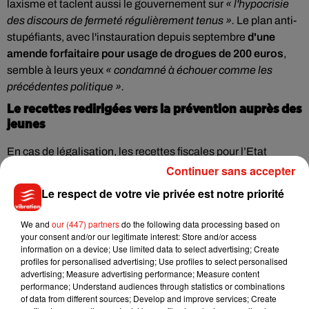
laxisme et taclent aussi le gouvernement sur
« l'hypocrisie
des discours de fermeté régulièrement tenus ».
Le plan anti-
stupéfiants, avec l'instauration depuis septembre
d'une
amende forfaitaire pour usage de drogues de 200 euros
,
semble à leurs yeux
« condamné à échouer comme les
précédentes politique ».
Le recettes redirigées vers la prévention auprès des
jeunes
En cas de légalisation, les recettes fiscales pour l’Etat
pourraient atteindre
2 milliards d'euros et financer en
Continuer sans accepter
priorité la prévention chez les mineurs
, avancent les
Le respect de votre vie privée est notre priorité
députés.
« On propose une vraie politique de réduction des
risques et d'arrêter de faire la guerre à l'usager pour
We and
our (447) partners
do the following data processing based on
réorienter réellement la police vers la lutte contre les
your consent and/or our legitimate interest: Store and/or access
information on a device; Use limited data to select advertising; Create
trafics »
, poursuit Caroline Janvier. Le rapport ne tranche
profiles for personalised advertising; Use profiles to select personalised
toutefois pas certaines questions : quel prix fixer pour
advertising; Measure advertising performance; Measure content
concurrencer les trafiquants ? Dans quels lieux permettre
performance; Understand audiences through statistics or combinations
of data from different sources; Develop and improve services; Create
l'usage ? Faut-il créer des boutiques interdites aux mineurs ?