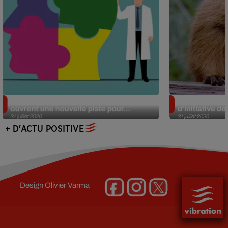
Alzheimer : des chercheurs japonais
Des marmottes
ouvrent une nouvelle piste pour...
d’initiative d
31 juillet 2026
31 juillet 2026
+ D'ACTU POSITIVE
Design
Olivier Varma