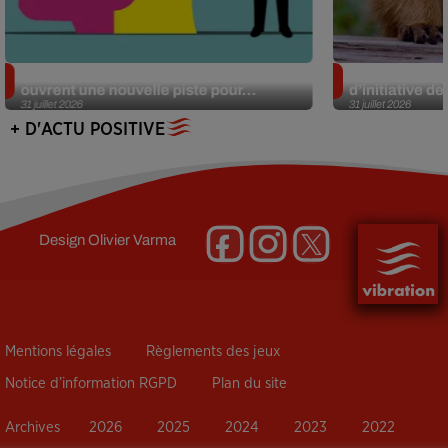
Alzheimer : des chercheurs japonais
Des marmottes
ouvrent une nouvelle piste pour...
d’initiative d
31 juillet 2026
31 juillet 2026
+ D'ACTU POSITIVE
Design
Olivier Varma
Mentions légales
Règlements des jeux
Notice d’information RGPD
Plan du site
Archives
2026
2025
2024
2023
2022