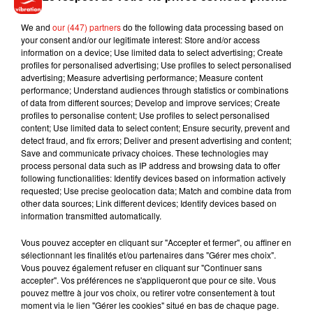
Coronavirus oblige, la sortie
du film, en développement
depuis 2016, est prévue pour le 12 mai en streaming, comme
We and
our (447) partners
do the following data processing based on
l'a indiqué dans un tweet le réalisateur américain Josh
your consent and/or our legitimate interest: Store and/or access
information on a device; Use limited data to select advertising; Create
Trank.
Il espère néanmoins une sortie cinéma une fois que
profiles for personalised advertising; Use profiles to select personalised
les salles obscures auront repris leur activité.
advertising; Measure advertising performance; Measure content
performance; Understand audiences through statistics or combinations
of data from different sources; Develop and improve services; Create
profiles to personalise content; Use profiles to select personalised
content; Use limited data to select content; Ensure security, prevent and
Musique
detect fraud, and fix errors; Deliver and present advertising and content;
Save and communicate privacy choices. These technologies may
process personal data such as IP address and browsing data to offer
following functionalities: Identify devices based on information actively
Julien Lieb s’essaye à la vie de chatelain
requested; Use precise geolocation data; Match and combine data from
dans son nouveau clip
other data sources; Link different devices; Identify devices based on
7 août 2026
information transmitted automatically.
Vous pouvez accepter en cliquant sur "Accepter et fermer", ou affiner en
sélectionnant les finalités et/ou partenaires dans "Gérer mes choix".
Vous pouvez également refuser en cliquant sur "Continuer sans
accepter". Vos préférences ne s'appliqueront que pour ce site. Vous
Madonna sort enfin le remix de « Love
pouvez mettre à jour vos choix, ou retirer votre consentement à tout
Sensation » avec Kylie Minogue
moment via le lien "Gérer les cookies" situé en bas de chaque page.
7 août 2026