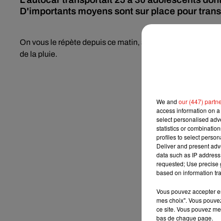
D'importants moyens sont sur place pour transp
On vous le répète depuis ce matin, soyez vigilants si vous
de la pluie.
We and
our (447) partn
access information on a 
select personalised ad
statistics or combinatio
profiles to select person
Deliver and present adv
data such as IP address 
requested; Use precise g
based on information tra
Vous pouvez accepter en 
mes choix". Vous pouvez
ce site. Vous pouvez met
bas de chaque page.