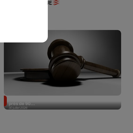
+ DE MUSIQUE
Il achète une veste 3 dollars en friperie et la revend
près de 90...
30 juillet 2026