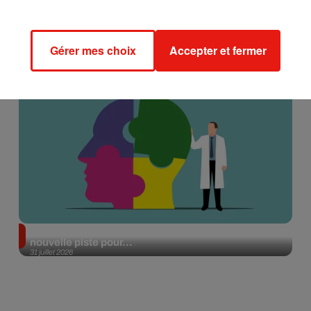
Gérer mes choix
Accepter et fermer
Alzheimer : des chercheurs japonais ouvrent une
nouvelle piste pour...
31 juillet 2026