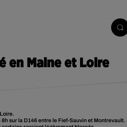
STS
JEUX
RÉGIE PUB
CONTACT
é en Maine et Loire
Loire.
 8h sur la D146 entre le Fief-Sauvin et Montrevault.
t certains seraient légèrement blessés.