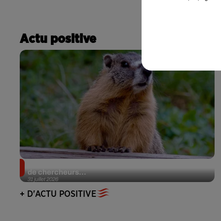
Actu positive
Des marmottes sur OnlyFans : la drôle d’initiative
de chercheurs...
31 juillet 2026
+ D'ACTU POSITIVE