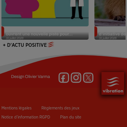
Alzheimer : des chercheurs japonais
Des marmottes
ouvrent une nouvelle piste pour...
d’initiative d
31 juillet 2026
31 juillet 2026
+ D'ACTU POSITIVE
Design
Olivier Varma
Mentions légales
Règlements des jeux
Notice d’information RGPD
Plan du site