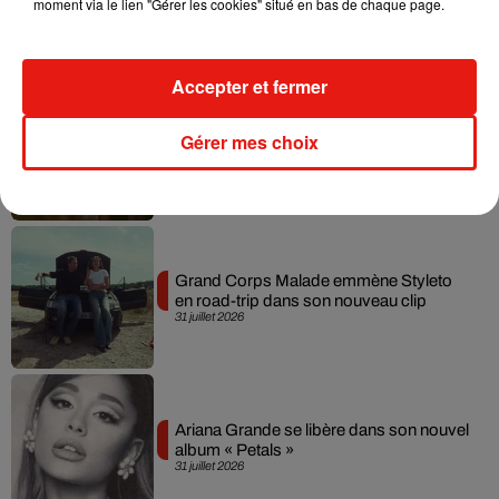
moment via le lien "Gérer les cookies" situé en bas de chaque page.
live session solaire
4 août 2026
Accepter et fermer
Ariana Grande prendra une pause après
Gérer mes choix
sa tournée mondiale
4 août 2026
Grand Corps Malade emmène Styleto
en road-trip dans son nouveau clip
31 juillet 2026
Ariana Grande se libère dans son nouvel
album « Petals »
31 juillet 2026