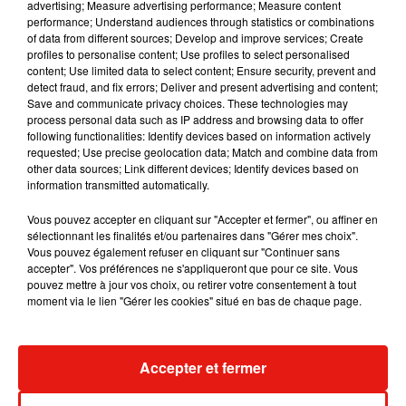
advertising; Measure advertising performance; Measure content
performance; Understand audiences through statistics or combinations
of data from different sources; Develop and improve services; Create
profiles to personalise content; Use profiles to select personalised
Julien Lieb s’essaye à la vie de chatelain
content; Use limited data to select content; Ensure security, prevent and
dans son nouveau clip
7 août 2026
detect fraud, and fix errors; Deliver and present advertising and content;
Save and communicate privacy choices. These technologies may
process personal data such as IP address and browsing data to offer
following functionalities: Identify devices based on information actively
requested; Use precise geolocation data; Match and combine data from
other data sources; Link different devices; Identify devices based on
Madonna sort enfin le remix de « Love
information transmitted automatically.
Sensation » avec Kylie Minogue
7 août 2026
Vous pouvez accepter en cliquant sur "Accepter et fermer", ou affiner en
sélectionnant les finalités et/ou partenaires dans "Gérer mes choix".
Vous pouvez également refuser en cliquant sur "Continuer sans
accepter". Vos préférences ne s'appliqueront que pour ce site. Vous
pouvez mettre à jour vos choix, ou retirer votre consentement à tout
Tayc et Didi B dévoilent le single le plus
moment via le lien "Gérer les cookies" situé en bas de chaque page.
dansant de l’année
7 août 2026
Accepter et fermer