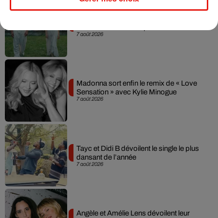
Julien Lieb s’essaye à la vie de chatelain
dans son nouveau clip
7 août 2026
Madonna sort enfin le remix de « Love
Sensation » avec Kylie Minogue
7 août 2026
Tayc et Didi B dévoilent le single le plus
dansant de l’année
7 août 2026
Angèle et Amélie Lens dévoilent leur