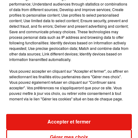
performance; Understand audiences through statistics or combinations
Liv Huffman
, une Américaine de 22 ans connue sous le nom
of data from different sources; Develop and improve services; Create
profiles to personalise content; Use profiles to select personalised
de @lilbittylivie sur TikTok qui a plus de 730 000 followers, a
content; Use limited data to select content; Ensure security, prevent and
posté une vidéo où elle réalise le gilet d'Harry Styles. Depuis,
detect fraud, and fix errors; Deliver and present advertising and content;
la courte séquence a déjà cumulé plus de 3 millions de vues
Save and communicate privacy choices. These technologies may
process personal data such as IP address and browsing data to offer
et près d'un million de
likes
. "
Le crochet est l'un de mes loisirs
following functionalities: Identify devices based on information actively
depuis quelques années maintenant, et je m'y suis
requested; Use precise geolocation data; Match and combine data from
réellement plongée pendant la quarantaine. En tant que fan
other data sources; Link different devices; Identify devices based on
information transmitted automatically.
de longue date d'Harry [Styles], j'ai pensé que ce serait une
façon amusante de repousser mes capacités en crochet"
, a-
Vous pouvez accepter en cliquant sur "Accepter et fermer", ou affiner en
t-elle récemment confié à Vogue, ajoutant qu'elle avait passé
sélectionnant les finalités et/ou partenaires dans "Gérer mes choix".
Vous pouvez également refuser en cliquant sur "Continuer sans
deux semaines au total sur cette réalisation. Si vous ne
accepter". Vos préférences ne s'appliqueront que pour ce site. Vous
saviez pas quoi faire de votre été, voici ce qu'il vous reste
pouvez mettre à jour vos choix, ou retirer votre consentement à tout
donc à faire...!
moment via le lien "Gérer les cookies" situé en bas de chaque page.
Accepter et fermer
Musique
Gérer mes choix