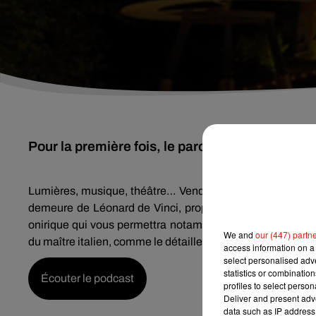
Pour la première fois, le parc du château du Clo
Lumières, musique, théâtre… Vendredi 14 et samedi 15 ao
demeure de Léonard de Vinci, propose aux visiteurs des 
onirique qui vous permettra notamment d’admirer les jeu
We and
our (447) partn
du maître italien, comme le détaille François Saint Bris qui 
access information on a 
select personalised ad
statistics or combinatio
Écouter le podcast
profiles to select person
Deliver and present adv
data such as IP address 