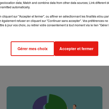
eolocation data; Match and combine data from other data sources; Link different de
nsmitted automatically.
admirer ces flâneries nocturnes ce samedi 15 août de 20h30 à 2
s il est préférable de se les procurer
en ligne
en amont.
cliquant sur "Accepter et fermer", ou affiner en sélectionnant les finalités et/ou pa
 également refuser en cliquant sur "Continuer sans accepter". Vos préférences ne 
tre à jour vos choix, ou retirer votre consentement à tout moment via le lien "Gérer 
Gérer mes choix
Accepter et fermer