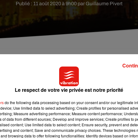
Publié : 11 août 2020 à 9h00 par Guillaume Pivert
s Lucé se visite une fois la nuit tombée.
Contin
ût, le château du Clos-Lucé à Amboise (Indre-et-Loire), derni
Le respect de votre vie privée est notre priorité
flâneries nocturnes à travers les 7 hectares du parc. Une bal
x de lumière qui mettent en scène les inventions grandeur nat
ers
do the following data processing based on your consent and/or our legitimate int
dirige les lieux.
device; Use limited data to select advertising; Create profiles for personalised adver
vertising; Measure advertising performance; Measure content performance; Unders
ns of data from different sources; Develop and improve services; Create profiles to 
alised content; Use limited data to select content; Ensure security, prevent and detect
ertising and content; Save and communicate privacy choices. These technologies
and browsing data to offer following functionalities: Identify devices based on infor