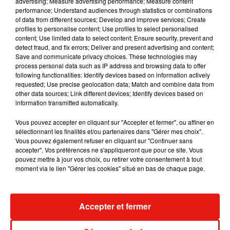
advertising; Measure advertising performance; Measure content
performance; Understand audiences through statistics or combinations
of data from different sources; Develop and improve services; Create
Benny Blanco invite Selena Gomez et
profiles to personalise content; Use profiles to select personalised
Becky G sur son nouveau single
content; Use limited data to select content; Ensure security, prevent and
5 août 2026
detect fraud, and fix errors; Deliver and present advertising and content;
Save and communicate privacy choices. These technologies may
process personal data such as IP address and browsing data to offer
following functionalities: Identify devices based on information actively
requested; Use precise geolocation data; Match and combine data from
other data sources; Link different devices; Identify devices based on
Tiny Desk invite Charlie Puth pour une
information transmitted automatically.
live session solaire
4 août 2026
Vous pouvez accepter en cliquant sur "Accepter et fermer", ou affiner en
sélectionnant les finalités et/ou partenaires dans "Gérer mes choix".
Vous pouvez également refuser en cliquant sur "Continuer sans
accepter". Vos préférences ne s'appliqueront que pour ce site. Vous
pouvez mettre à jour vos choix, ou retirer votre consentement à tout
Ariana Grande prendra une pause après
moment via le lien "Gérer les cookies" situé en bas de chaque page.
sa tournée mondiale
4 août 2026
Accepter et fermer