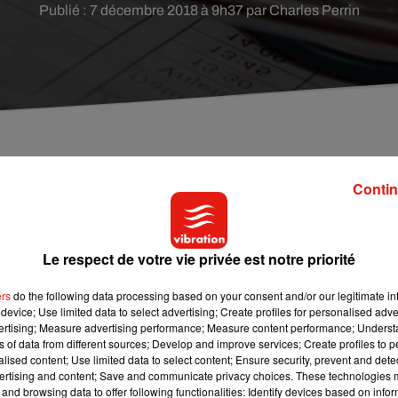
Publié : 7 décembre 2018 à 9h37 par Charles Perrin
la somme de 7,2 millions d'euros aux centres
Contin
Le respect de votre vie privée est notre priorité
nq établissements hospitaliers de la région, a décidé d’accorder 
té par
Le Berry Républicain
, voici la répartition de cette somme p
ers
do the following data processing based on your consent and/or our legitimate int
device; Use limited data to select advertising; Create profiles for personalised adver
vertising; Measure advertising performance; Measure content performance; Unders
ns of data from different sources; Develop and improve services; Create profiles to 
et 1 million d’euros pour le centre hospitalier de Bourges.
alised content; Use limited data to select content; Ensure security, prevent and detect
 de Dreux.
ertising and content; Save and communicate privacy choices. These technologies
eauroux-Le Blanc.
and browsing data to offer following functionalities: Identify devices based on infor