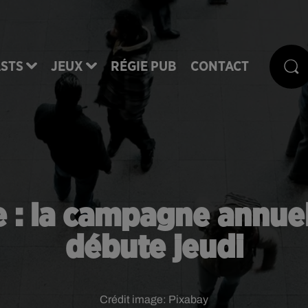
STS
JEUX
RÉGIE PUB
CONTACT
e : la campagne annu
débute jeudi
Crédit image:
Pixabay