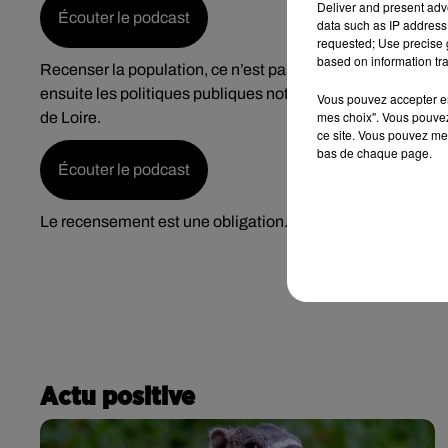
Deliver and present adv
Écouter le podcast
data such as IP address 
requested; Use precise g
based on information tra
Recenser la population, ce n’est pas seulement faire le d
ensuite les politiques publiques notamment en matière de 
Vous pouvez accepter en 
mes choix". Vous pouvez
de Loire.
ce site. Vous pouvez met
bas de chaque page.
Écouter le podcast
Le recensement est une obligation. Les contrevenants s’
Actu positive