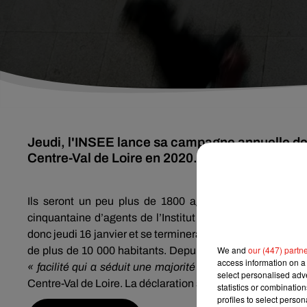
Jeudi, l'INSEE lance sa campagne annuelle 
Centre-Val de Loire en 2020.
Ils seront un peu plus de 1800 agents recenseurs sur 
cinquantaine d’agents de l’Institut national de la stati
donc jeudi 16 janvier et se terminera le 15 février pour le
We and
our (447) partn
de plus de 10 000 habitants. Depuis 2015, vous avez aussi
access information on a 
« facilité qui a séduit une majorité d’habitants de la régi
select personalised ad
Centre-Val de Loire. La déclaration sur internet conduit sel
statistics or combinatio
profiles to select person