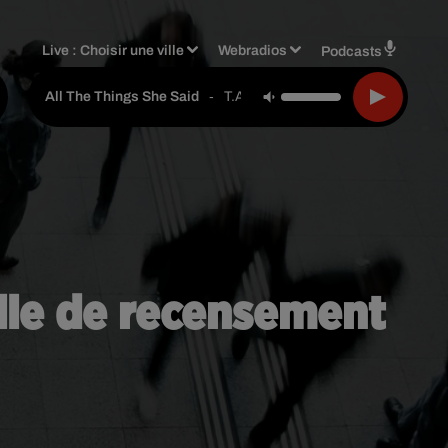
Live :
Choisir une ville
Webradios
Podcasts
-
T.a.t.u
All The Things She Said
elle de recensement