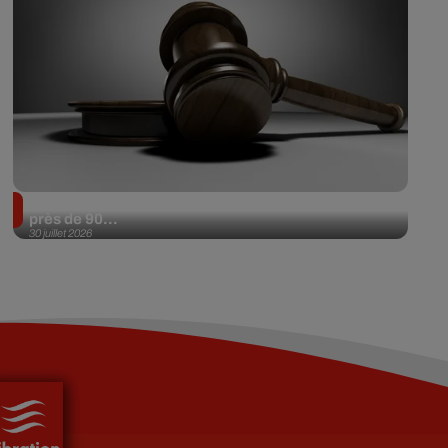
Il achète une veste 3 dollars en friperie et la revend
près de 90...
30 juillet 2026