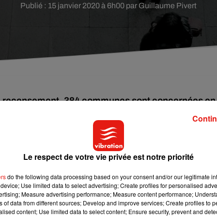
Publié : 15 janvier 2020 à 6h00 par Guillaume Pivert
de recensement. 384 communes sont concernées en
Contin
le terrain cette année en Centre-Val de Loire appuyés par 
stique et des études économiques (
INSEE
). La campagne déma
Le respect de votre vie privée est notre priorité
s communes de moins de 10 000 habitants et le 22 février pour cel
ers
do the following data processing based on your consent and/or our legitimate int
 la possibilité de faire déclaration directement sur internet. 
device; Use limited data to select advertising; Create profiles for personalised adver
on »
selon Evelyne Paul. Elle chargée du recensement à l’IN
vertising; Measure advertising performance; Measure content performance; Unders
on elle à des résultats de meilleure qualité.
ns of data from different sources; Develop and improve services; Create profiles to 
alised content; Use limited data to select content; Ensure security, prevent and detect