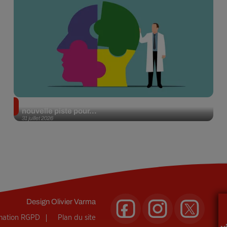
Alzheimer : des chercheurs japonais ouvrent une
nouvelle piste pour...
31 juillet 2026
Design
Olivier Varma
rmation RGPD
Plan du site