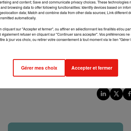
ertising and content; Save and communicate privacy choices. These technologies
and browsing data to offer following functionalities: Identify devices based on infor
eolocation data; Match and combine data from other data sources; Link different de
nsmitted automatically.
écompte du nombre d’habitants. C’est aussi un moyen d’orienter
logement. Yvonne Pérot est la directrice de l’INSEE en Centre-
cliquant sur "Accepter et fermer", ou affiner en sélectionnant les finalités et/ou pa
 également refuser en cliquant sur "Continuer sans accepter". Vos préférences ne 
tre à jour vos choix, ou retirer votre consentement à tout moment via le lien "Gérer 
exposent à une amende de 35 euros.
Gérer mes choix
Accepter et fermer