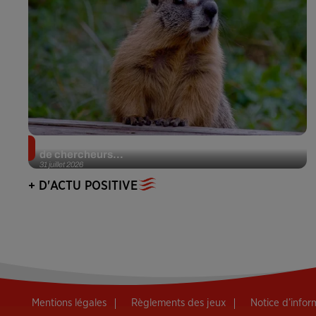
Des marmottes sur OnlyFans : la drôle d’initiative
de chercheurs...
31 juillet 2026
+ D'ACTU POSITIVE
Mentions légales
Règlements des jeux
Notice d’info