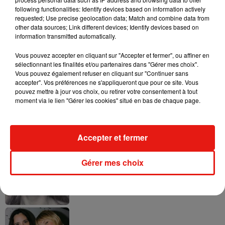
following functionalities: Identify devices based on information actively
requested; Use precise geolocation data; Match and combine data from
other data sources; Link different devices; Identify devices based on
Ariana Grande prendra une pause après
information transmitted automatically.
sa tournée mondiale
4 août 2026
Vous pouvez accepter en cliquant sur "Accepter et fermer", ou affiner en
sélectionnant les finalités et/ou partenaires dans "Gérer mes choix".
Vous pouvez également refuser en cliquant sur "Continuer sans
accepter". Vos préférences ne s'appliqueront que pour ce site. Vous
pouvez mettre à jour vos choix, ou retirer votre consentement à tout
Grand Corps Malade emmène Styleto
moment via le lien "Gérer les cookies" situé en bas de chaque page.
en road-trip dans son nouveau clip
31 juillet 2026
Accepter et fermer
Gérer mes choix
Ariana Grande se libère dans son nouvel
album « Petals »
31 juillet 2026