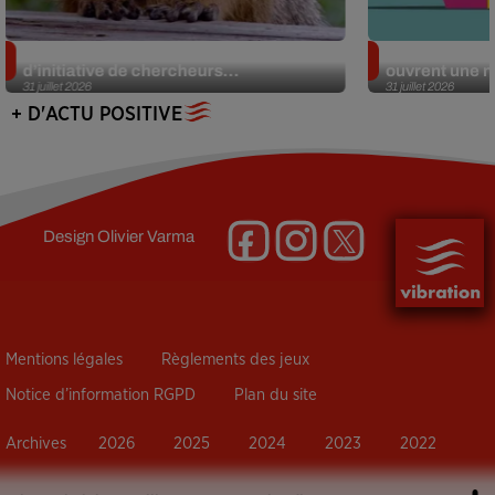
Des marmottes sur OnlyFans : la drôle
Alzheimer : d
d’initiative de chercheurs...
ouvrent une no
31 juillet 2026
31 juillet 2026
+ D'ACTU POSITIVE
Design
Olivier Varma
Mentions légales
Règlements des jeux
Notice d’information RGPD
Plan du site
Archives
2026
2025
2024
2023
2022