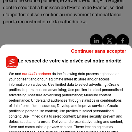
prochaine séance plénière, le 25 avril. Pour lui, « la Région,
dont le cœur bat à l’unisson de l’Histoire de France, se doit
d’apporter tout son soutien au mouvement national lancé
pour la reconstruction de la cathédrale ».
Continuer sans accepter
Musique
Le respect de votre vie privée est notre priorité
Benny Blanco invite Selena Gomez et
We and
our (447) partners
do the following data processing based on
Becky G sur son nouveau single
your consent and/or our legitimate interest: Store and/or access
5 août 2026
information on a device; Use limited data to select advertising; Create
profiles for personalised advertising; Use profiles to select personalised
advertising; Measure advertising performance; Measure content
performance; Understand audiences through statistics or combinations
of data from different sources; Develop and improve services; Create
profiles to personalise content; Use profiles to select personalised
Tiny Desk invite Charlie Puth pour une
content; Use limited data to select content; Ensure security, prevent and
live session solaire
detect fraud, and fix errors; Deliver and present advertising and content;
4 août 2026
Save and communicate privacy choices. These technologies may
process personal data such as IP address and browsing data to offer