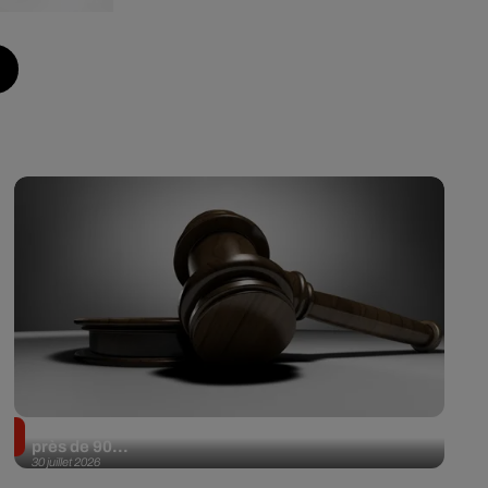
Il achète une veste 3 dollars en friperie et la revend
près de 90...
30 juillet 2026