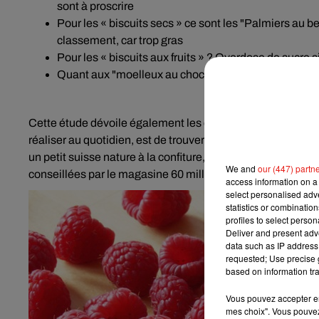
sont à proscrire
Pour les « biscuits secs » ce sont les "Palmiers au b
classement, car trop gras
Pour les « biscuits aux fruits » ? Overdose de sucre s
Quant aux "moelleux au chocolat", ce sont les célèbre
Cette étude dévoile également les conseils des spécialistes 
réaliser au quotidien, est de trouver une alternative à ces
un petit suisse nature à la confiture, du pain et du chocolat n
We and
our (447) partn
conseillées par le magasine 60 millions de Consommateu
access information on a 
select personalised ad
statistics or combinatio
profiles to select person
Deliver and present adv
data such as IP address 
requested; Use precise g
based on information tra
Vous pouvez accepter en 
mes choix". Vous pouvez