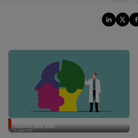
Alzheimer : des chercheurs japonais ouvrent une
nouvelle piste pour...
31 juillet 2026