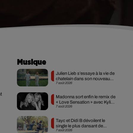
Musique
Julien Lieb s’essaye à la vie de
chatelain dans son nouveau
7 août 2026
clip
nt
Madonna sort enfin le remix de
« Love Sensation » avec Kylie
7 août 2026
Minogue
Tayc et Didi B dévoilent le
single le plus dansant de
7 août 2026
l’année