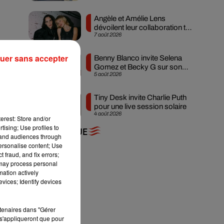
Angèle et Amélie Lens
dévoilent leur collaboration tant
7 août 2026
attendue
uer sans accepter
Benny Blanco invite Selena
Gomez et Becky G sur son
5 août 2026
nouveau single
 à
Tiny Desk invite Charlie Puth
s,
pour une live session solaire
4 août 2026
erest: Store and/or
tising; Use profiles to
+ DE MUSIQUE
tand audiences through
personalise content; Use
 fraud, and fix errors;
 may process personal
mation actively
vices; Identify devices
rtenaires dans "Gérer
s'appliqueront que pour