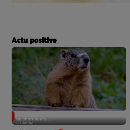
Actu positive
Des marmottes sur OnlyFans : la drôle d’initiative
de chercheurs...
31 juillet 2026