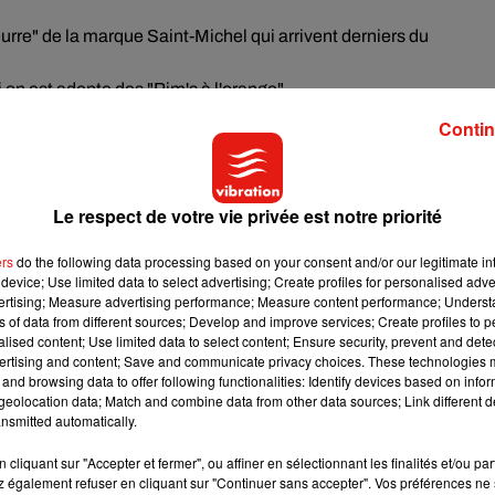
eurre" de la marque Saint-Michel qui arrivent derniers du
i on est adepte des "Pim's à l'orange"
s "Napolitain" qu’il faut éviter
Contin
pour les goûters des plus petits. L’idéal, mais pas le plus facile
Le respect de votre vie privée est notre priorité
 fameux gâteaux que l’on peut trouver en grande surface. Des fruit
oir... voici d’autres options, à la fois saines et nutritives
ers
do the following data processing based on your consent and/or our legitimate int
rs.
device; Use limited data to select advertising; Create profiles for personalised adver
vertising; Measure advertising performance; Measure content performance; Unders
ns of data from different sources; Develop and improve services; Create profiles to 
alised content; Use limited data to select content; Ensure security, prevent and detect
ertising and content; Save and communicate privacy choices. These technologies
and browsing data to offer following functionalities: Identify devices based on infor
eolocation data; Match and combine data from other data sources; Link different de
nsmitted automatically.
cliquant sur "Accepter et fermer", ou affiner en sélectionnant les finalités et/ou pa
 également refuser en cliquant sur "Continuer sans accepter". Vos préférences ne 