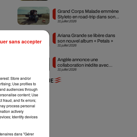
Grand Corps Malade emmène
Styleto en road-trip dans son
31 juillet 2026
nouveau clip
Ariana Grande se libère dans
uer sans accepter
son nouvel album « Petals »
31 juillet 2026
Angèle annonce une
collaboration inédite avec
31 juillet 2026
Amelie Lens
erest: Store and/or
+ DE MUSIQUE
tising; Use profiles to
tand audiences through
personalise content; Use
 fraud, and fix errors;
 may process personal
mation actively
vices; Identify devices
rtenaires dans "Gérer