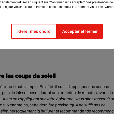
 également refuser en cliquant sur "Continuer sans accepter". Vos préférences ne 
tre à jour vos choix, ou retirer votre consentement à tout moment via le lien "Gérer 
Gérer mes choix
Accepter et fermer
e les coups de soleil
e - est toute simple. En effet, il suffit d'appliquer une couche
, puis de laisser poser durant une trentaine de minutes avant de
 Juste en l'appliquant sur votre épiderme, vous allez ressentir 
mme. Néanmoins, cette dernière précise
"qu'il ne suffit pas de
 éliminer totalement la brûlure"
et recommande
"de recommenc