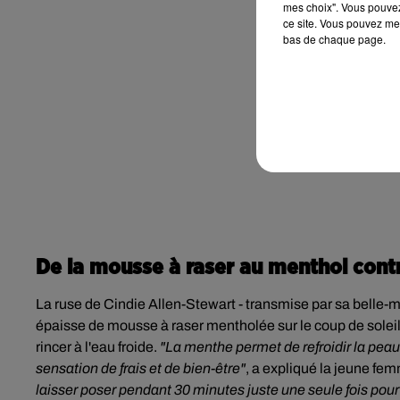
mes choix". Vous pouvez
ce site. Vous pouvez met
bas de chaque page.
De la mousse à raser au menthol contr
La ruse de Cindie Allen-Stewart - transmise par sa belle-mèr
épaisse de mousse à raser mentholée sur le coup de soleil
rincer à l'eau froide.
"La menthe permet de refroidir la peau.
sensation de frais et de bien-être"
, a expliqué la jeune fe
laisser poser pendant 30 minutes juste une seule fois pour