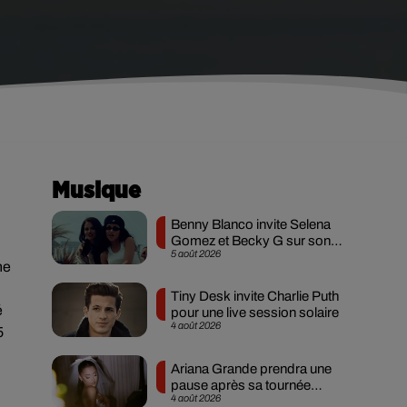
Musique
Benny Blanco invite Selena
Gomez et Becky G sur son
5 août 2026
nouveau single
ne
Tiny Desk invite Charlie Puth
é
pour une live session solaire
4 août 2026
5
Ariana Grande prendra une
pause après sa tournée
4 août 2026
mondiale