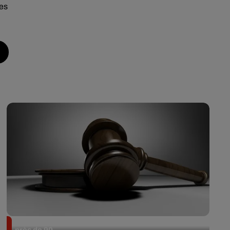
les
Il achète une veste 3 dollars en friperie et la revend