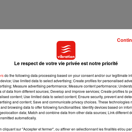
Contin
Le respect de votre vie privée est notre priorité
ers
do the following data processing based on your consent and/or our legitimate int
device; Use limited data to select advertising; Create profiles for personalised adver
vertising; Measure advertising performance; Measure content performance; Unders
ns of data from different sources; Develop and improve services; Create profiles to 
alised content; Use limited data to select content; Ensure security, prevent and detect
ertising and content; Save and communicate privacy choices. These technologies
and browsing data to offer following functionalities: Identify devices based on infor
eolocation data; Match and combine data from other data sources; Link different de
nsmitted automatically.
cliquant sur "Accepter et fermer", ou affiner en sélectionnant les finalités et/ou pa