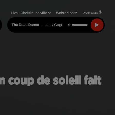
Live :
Choisir une ville
Webradios
Podcasts
-
Lady Gaga
The Dead Dance
 coup de soleil fait