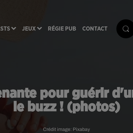
STS
JEUX
RÉGIE PUB
CONTACT
nante pour guérir d'un
le buzz ! (photos)
Crédit image:
Pixabay