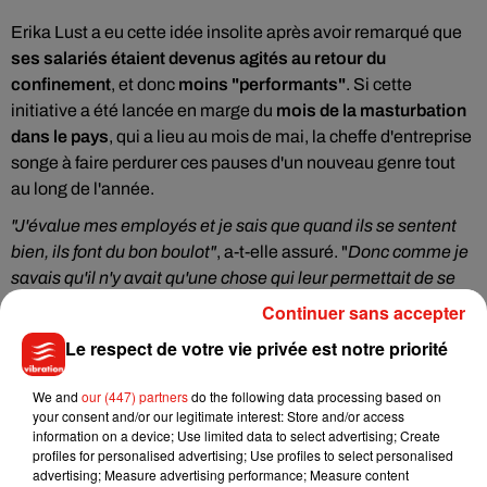
Erika Lust a eu cette idée insolite après avoir remarqué que
ses salariés
étaient devenus agités au retour du
confinement
, et donc
moins "performants"
. Si cette
initiative a été lancée
en marge du
mois de la masturbation
dans le pays
, qui a lieu au mois de mai, la cheffe d'entreprise
songe à faire perdurer ces pauses d'un nouveau genre tout
au long de l'année.
"J'évalue mes employés et je sais que quand ils se sentent
bien, ils font du bon boulot"
, a-t-elle assuré. "
Donc comme je
savais qu'il n'y avait qu'une chose qui leur permettait de se
sentir bien, j'ai installé cette station privée de masturbation
Continuer sans accepter
pour qu'ils s'éclatent"
, a continué la Suédoise.
Le respect de votre vie privée est notre priorité
We and
our (447) partners
do the following data processing based on
your consent and/or our legitimate interest: Store and/or access
Musique
information on a device; Use limited data to select advertising; Create
profiles for personalised advertising; Use profiles to select personalised
advertising; Measure advertising performance; Measure content