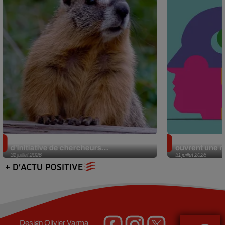
Des marmottes sur OnlyFans : la drôle
Alzheimer : d
d’initiative de chercheurs...
ouvrent une no
31 juillet 2026
31 juillet 2026
+ D'ACTU POSITIVE
Design
Olivier Varma