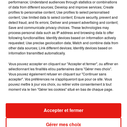
performance; Understand audiences through statistics or combinations
of data from different sources; Develop and improve services; Create
Julien Lieb s’essaye à la vie de chatelain
profiles to personalise content; Use profiles to select personalised
dans son nouveau clip
content; Use limited data to select content; Ensure security, prevent and
7 août 2026
detect fraud, and fix errors; Deliver and present advertising and content;
Save and communicate privacy choices. These technologies may
process personal data such as IP address and browsing data to offer
following functionalities: Identify devices based on information actively
requested; Use precise geolocation data; Match and combine data from
Madonna sort enfin le remix de « Love
other data sources; Link different devices; Identify devices based on
Sensation » avec Kylie Minogue
information transmitted automatically.
7 août 2026
Vous pouvez accepter en cliquant sur "Accepter et fermer", ou affiner en
sélectionnant les finalités et/ou partenaires dans "Gérer mes choix".
Vous pouvez également refuser en cliquant sur "Continuer sans
accepter". Vos préférences ne s'appliqueront que pour ce site. Vous
Tayc et Didi B dévoilent le single le plus
pouvez mettre à jour vos choix, ou retirer votre consentement à tout
dansant de l’année
moment via le lien "Gérer les cookies" situé en bas de chaque page.
7 août 2026
Accepter et fermer
Angèle et Amélie Lens dévoilent leur
Gérer mes choix
collaboration tant attendue