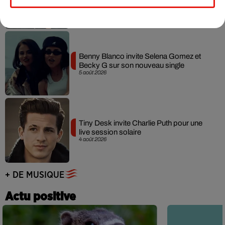
7 août 2026
Benny Blanco invite Selena Gomez et
Becky G sur son nouveau single
5 août 2026
Tiny Desk invite Charlie Puth pour une
live session solaire
4 août 2026
+ DE MUSIQUE
Actu positive