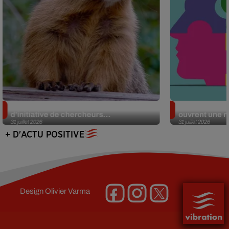
Des marmottes sur OnlyFans : la drôle
Alzheimer : d
d’initiative de chercheurs...
ouvrent une no
31 juillet 2026
31 juillet 2026
+ D'ACTU POSITIVE
Design
Olivier Varma