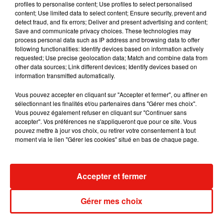
profiles to personalise content; Use profiles to select personalised
content; Use limited data to select content; Ensure security, prevent and
detect fraud, and fix errors; Deliver and present advertising and content;
Save and communicate privacy choices. These technologies may
process personal data such as IP address and browsing data to offer
If we changed our body for every troll, listened to every cyber
following functionalities: Identify devices based on information actively
bully, we would be monsters. Whether you have 23 followers or
requested; Use precise geolocation data; Match and combine data from
other data sources; Link different devices; Identify devices based on
3 million, NO ONE should have to deal with regular hate online.
information transmitted automatically.
Watch my highlighted stories to see how my body ended up
looking like this • #TrollingIsUgly not you ❤️�xÈ�x:
Vous pouvez accepter en cliquant sur "Accepter et fermer", ou affiner en
sélectionnant les finalités et/ou partenaires dans "Gérer mes choix".
Une publication partagée par
C H E S S I E K I N G
(@chessiekingg) le
Vous pouvez également refuser en cliquant sur "Continuer sans
accepter". Vos préférences ne s'appliqueront que pour ce site. Vous
pouvez mettre à jour vos choix, ou retirer votre consentement à tout
moment via le lien "Gérer les cookies" situé en bas de chaque page.
Musique
Accepter et fermer
Gérer mes choix
Benny Blanco invite Selena Gomez et
Becky G sur son nouveau single
5 août 2026