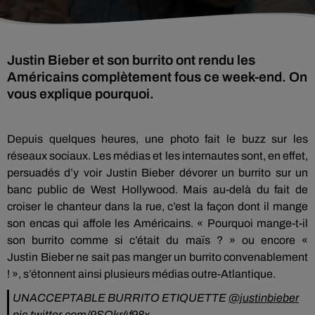
Justin Bieber et son burrito ont rendu les
Américains complètement fous ce week-end. On
vous explique pourquoi.
Depuis quelques heures, une photo fait le buzz sur les
réseaux sociaux.
Les médias et les internautes sont, en effet,
persuadés d’y voir Justin
Bieber
dévorer un burrito sur un
banc public de West Hollywood.
Mais au-delà du fait de
croiser le chanteur dans la rue, c’est la façon dont il mange
son encas qui affole les Américains.
« Pourquoi mange-t-il
son burrito comme si c’était du maïs ?
»
ou
encore «
Justin
Bieber
ne sait pas manger un burrito convenablement
!
»,
s’étonnent ainsi plusieurs médias outre-Atlantique.
UNACCEPTABLE BURRITO ETIQUETTE
@justinbieber
pic.twitter.com/9SOkr4f98x