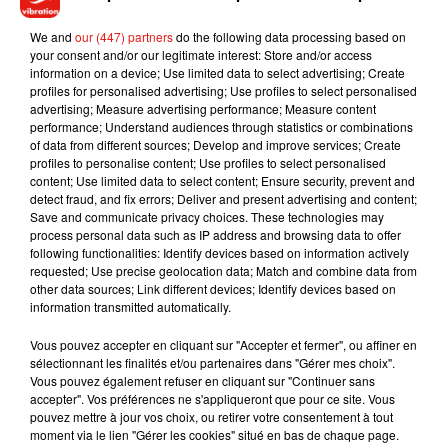
We and
our (447) partners
do the following data processing based on
your consent and/or our legitimate interest: Store and/or access
information on a device; Use limited data to select advertising; Create
profiles for personalised advertising; Use profiles to select personalised
advertising; Measure advertising performance; Measure content
performance; Understand audiences through statistics or combinations
of data from different sources; Develop and improve services; Create
profiles to personalise content; Use profiles to select personalised
content; Use limited data to select content; Ensure security, prevent and
Musique
detect fraud, and fix errors; Deliver and present advertising and content;
Save and communicate privacy choices. These technologies may
process personal data such as IP address and browsing data to offer
following functionalities: Identify devices based on information actively
Benny Blanco invite Selena Gomez et
requested; Use precise geolocation data; Match and combine data from
Becky G sur son nouveau single
other data sources; Link different devices; Identify devices based on
5 août 2026
information transmitted automatically.
Vous pouvez accepter en cliquant sur "Accepter et fermer", ou affiner en
sélectionnant les finalités et/ou partenaires dans "Gérer mes choix".
Vous pouvez également refuser en cliquant sur "Continuer sans
accepter". Vos préférences ne s'appliqueront que pour ce site. Vous
Tiny Desk invite Charlie Puth pour une
pouvez mettre à jour vos choix, ou retirer votre consentement à tout
live session solaire
4 août 2026
moment via le lien "Gérer les cookies" situé en bas de chaque page.