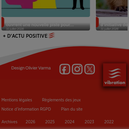
Alzheimer : des chercheurs japonais
Des marmottes
ouvrent une nouvelle piste pour...
d’initiative d
31 juillet 2026
31 juillet 2026
+ D'ACTU POSITIVE
Design
Olivier Varma
Mentions légales
Règlements des jeux
Notice d’information RGPD
Plan du site
Archives
2026
2025
2024
2023
2022