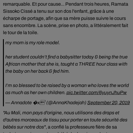
remarquable. Et pour cause... Pendant trois heures, Ramata
Sissoko Cissé a tenu sur son dos l'enfant, grâce à une
écharpe de portage, afin que sa mère puisse suivre le cours
sans encombre. La scène, prise en photo, a littéralement fait
le tour de la toile.
my mom is my role model.
her student couldn’t find a babysitter today & being the true
African mother that she is, taught a THREE hour class with
the baby on her back & fed him.
I’m so blessed to be raised by a woman who loves the world
as much as her own children.
pic.twitter.com/6yuynJhuPw
— Annadote �x` (@AnnaKhadejah)
September 20, 2019
"Au Mali, mon pays d'origine, nous utilisons des draps et
d'autres morceaux de tissu pour porter en toute sécurité des
bébés sur notre dos"
, a confié la professeure fière de sa