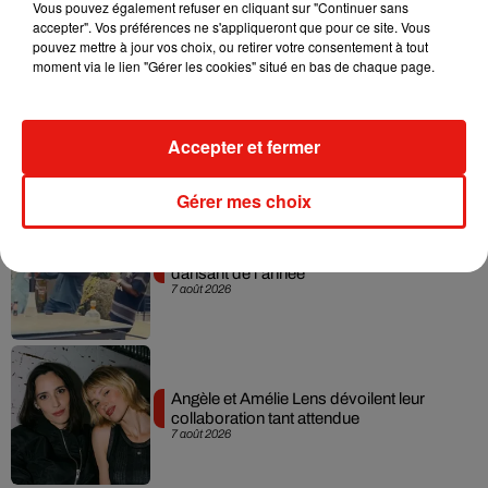
Vous pouvez également refuser en cliquant sur "Continuer sans
accepter". Vos préférences ne s'appliqueront que pour ce site. Vous
pouvez mettre à jour vos choix, ou retirer votre consentement à tout
moment via le lien "Gérer les cookies" situé en bas de chaque page.
Madonna sort enfin le remix de « Love
Sensation » avec Kylie Minogue
Accepter et fermer
7 août 2026
Gérer mes choix
Tayc et Didi B dévoilent le single le plus
dansant de l’année
7 août 2026
Angèle et Amélie Lens dévoilent leur
collaboration tant attendue
7 août 2026