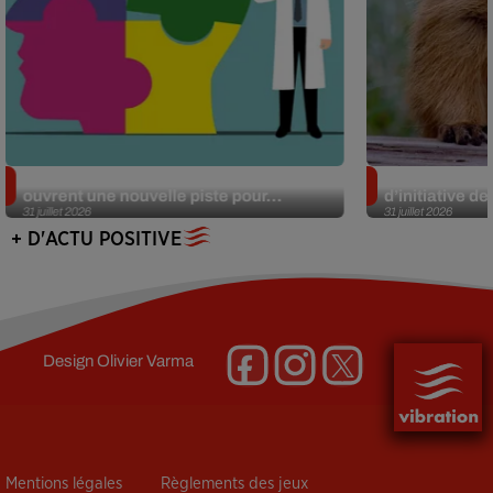
Alzheimer : des chercheurs japonais
Des marmottes
ouvrent une nouvelle piste pour...
d’initiative d
31 juillet 2026
31 juillet 2026
+ D'ACTU POSITIVE
Design
Olivier Varma
Mentions légales
Règlements des jeux