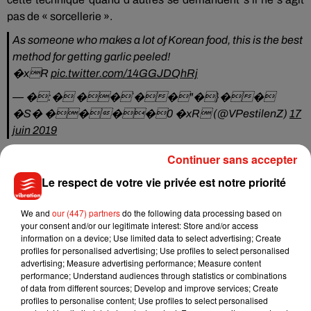
pas de « sorcellerie ».
As someone who makes a lot of Korean food, this is the best
method for getting garlic peeled!
�xR
pic.twitter.com/14GGJDQhRj
— �:� ��`��"�}��
�S� ����0 �xR (@VPestilenZ)
17
juin 2019
Continuer sans accepter
Le respect de votre vie privée est notre priorité
Musique
We and
our (447) partners
do the following data processing based on
your consent and/or our legitimate interest: Store and/or access
information on a device; Use limited data to select advertising; Create
Tayc et Didi B dévoilent le single le plus
profiles for personalised advertising; Use profiles to select personalised
dansant de l’année
advertising; Measure advertising performance; Measure content
7 août 2026
performance; Understand audiences through statistics or combinations
of data from different sources; Develop and improve services; Create
profiles to personalise content; Use profiles to select personalised