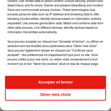
content; Use limited data to select content; Ensure security, prevent and
detect fraud, and fix errors; Deliver and present advertising and content;
Save and communicate privacy choices. These technologies may
Angèle et Amélie Lens dévoilent leur
process personal data such as IP address and browsing data to offer
collaboration tant attendue
following functionalities: Identify devices based on information actively
7 août 2026
requested; Use precise geolocation data; Match and combine data from
other data sources; Link different devices; Identify devices based on
information transmitted automatically.
Vous pouvez accepter en cliquant sur "Accepter et fermer", ou affiner en
Benny Blanco invite Selena Gomez et
sélectionnant les finalités et/ou partenaires dans "Gérer mes choix".
Becky G sur son nouveau single
Vous pouvez également refuser en cliquant sur "Continuer sans
5 août 2026
accepter". Vos préférences ne s'appliqueront que pour ce site. Vous
pouvez mettre à jour vos choix, ou retirer votre consentement à tout
moment via le lien "Gérer les cookies" situé en bas de chaque page.
Tiny Desk invite Charlie Puth pour une
Accepter et fermer
live session solaire
4 août 2026
Gérer mes choix
Ariana Grande prendra une pause après