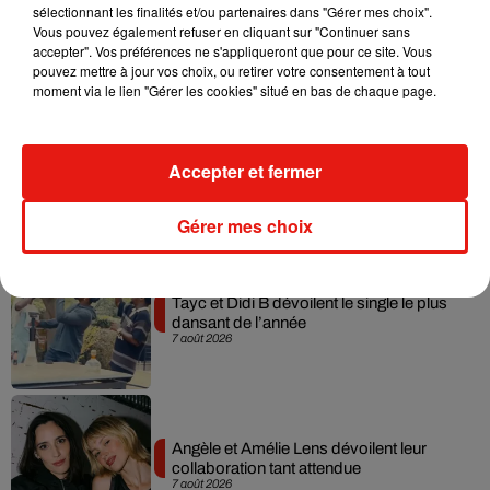
sélectionnant les finalités et/ou partenaires dans "Gérer mes choix".
Julien Lieb s’essaye à la vie de chatelain
Vous pouvez également refuser en cliquant sur "Continuer sans
dans son nouveau clip
7 août 2026
accepter". Vos préférences ne s'appliqueront que pour ce site. Vous
pouvez mettre à jour vos choix, ou retirer votre consentement à tout
moment via le lien "Gérer les cookies" situé en bas de chaque page.
Madonna sort enfin le remix de « Love
Accepter et fermer
Sensation » avec Kylie Minogue
7 août 2026
Gérer mes choix
Tayc et Didi B dévoilent le single le plus
dansant de l’année
7 août 2026
Angèle et Amélie Lens dévoilent leur
collaboration tant attendue
7 août 2026