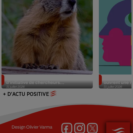
Des marmottes sur OnlyFans : la drôle
Alzheimer : d
d’initiative de chercheurs...
ouvrent une no
31 juillet 2026
31 juillet 2026
+ D'ACTU POSITIVE
Design
Olivier Varma