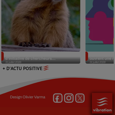
Des marmottes sur OnlyFans : la drôle
Alzheimer : d
d’initiative de chercheurs...
ouvrent une no
31 juillet 2026
31 juillet 2026
+ D'ACTU POSITIVE
Design
Olivier Varma