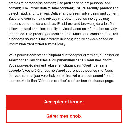
profiles to personalise content; Use profiles to select personalised
content; Use limited data to select content; Ensure security, prevent and
detect fraud, and fix errors; Deliver and present advertising and content;
Save and communicate privacy choices. These technologies may
process personal data such as IP address and browsing data to offer
Tiny Desk invite Charlie Puth pour une
following functionalities: Identify devices based on information actively
live session solaire
requested; Use precise geolocation data; Match and combine data from
4 août 2026
other data sources; Link different devices; Identify devices based on
information transmitted automatically.
Vous pouvez accepter en cliquant sur "Accepter et fermer", ou affiner en
sélectionnant les finalités et/ou partenaires dans "Gérer mes choix".
Ariana Grande prendra une pause après
Vous pouvez également refuser en cliquant sur "Continuer sans
sa tournée mondiale
accepter". Vos préférences ne s'appliqueront que pour ce site. Vous
4 août 2026
pouvez mettre à jour vos choix, ou retirer votre consentement à tout
moment via le lien "Gérer les cookies" situé en bas de chaque page.
Accepter et fermer
Grand Corps Malade emmène Styleto
en road-trip dans son nouveau clip
31 juillet 2026
Gérer mes choix