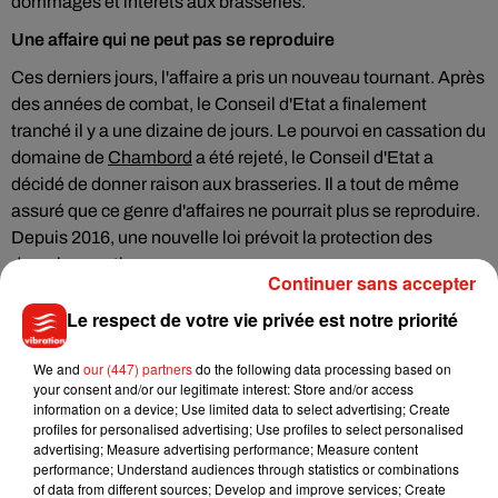
dommages et intérêts aux brasseries.
Une affaire qui ne peut pas se reproduire
Ces derniers jours, l'affaire a pris un nouveau tournant. Après
des années de combat, le Conseil d'Etat a finalement
tranché il y a une dizaine de jours. Le pourvoi en cassation du
domaine de
Chambord
a été rejeté, le Conseil d'Etat a
décidé de donner raison aux brasseries. Il a tout de même
assuré que ce genre d'affaires ne pourrait plus se reproduire.
Depuis 2016, une nouvelle loi prévoit la protection des
domaines nationaux.
Continuer sans accepter
Le respect de votre vie privée est notre priorité
We and
our (447) partners
do the following data processing based on
Musique
your consent and/or our legitimate interest: Store and/or access
information on a device; Use limited data to select advertising; Create
profiles for personalised advertising; Use profiles to select personalised
advertising; Measure advertising performance; Measure content
Benny Blanco invite Selena Gomez et
performance; Understand audiences through statistics or combinations
Becky G sur son nouveau single
of data from different sources; Develop and improve services; Create
5 août 2026