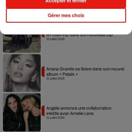
Accepter et fermer
Gérer mes choix
Grand Corps Malade emmène Styleto
en road-trip dans son nouveau clip
31 juillet 2026
Ariana Grande se libère dans son nouvel
album « Petals »
31 juillet 2026
Angèle annonce une collaboration
inédite avec Amelie Lens
31 juillet 2026