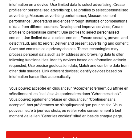
information on a device; Use limited data to select advertising; Create
profiles for personalised advertising; Use profiles to select personalised
advertising; Measure advertising performance; Measure content
performance; Understand audiences through statistics or combinations
Musique
of data from different sources; Develop and improve services; Create
profiles to personalise content; Use profiles to select personalised
content; Use limited data to select content; Ensure security, prevent and
detect fraud, and fix errors; Deliver and present advertising and content;
Benny Blanco invite Selena Gomez et
Save and communicate privacy choices. These technologies may
Becky G sur son nouveau single
process personal data such as IP address and browsing data to offer
5 août 2026
following functionalities: Identify devices based on information actively
requested; Use precise geolocation data; Match and combine data from
other data sources; Link different devices; Identify devices based on
information transmitted automatically.
Tiny Desk invite Charlie Puth pour une
Vous pouvez accepter en cliquant sur "Accepter et fermer", ou affiner en
live session solaire
sélectionnant les finalités et/ou partenaires dans "Gérer mes choix".
4 août 2026
Vous pouvez également refuser en cliquant sur "Continuer sans
accepter". Vos préférences ne s'appliqueront que pour ce site. Vous
pouvez mettre à jour vos choix, ou retirer votre consentement à tout
moment via le lien "Gérer les cookies" situé en bas de chaque page.
Ariana Grande prendra une pause après
sa tournée mondiale
4 août 2026