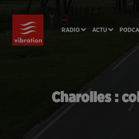
RADIO
ACTU
PODCA
Charolles : co