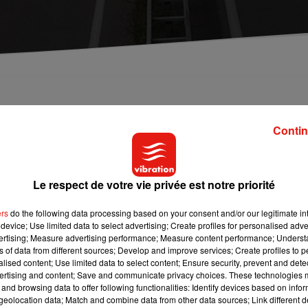
 ce matin en Saône-et-Loire sur la Route Centre Euro
orts et d'un blessé très grave. La circulation a été
Contin
Le respect de votre vie privée est notre priorité
llision entre une voiture et un autobus TER a fait deux morts su
 au niveau d’une zone de travaux. Selon
France 3 Bourgogne-
ers
do the following data processing based on your consent and/or our legitimate int
lescent qui se trouvaient dans la voiture. Un autre jeune a été
device; Use limited data to select advertising; Create profiles for personalised adver
 Une déviation a été mise en place temporairement via la RN79. 
vertising; Measure advertising performance; Measure content performance; Unders
ns of data from different sources; Develop and improve services; Create profiles to 
s.
alised content; Use limited data to select content; Ensure security, prevent and detect
ertising and content; Save and communicate privacy choices. These technologies
and browsing data to offer following functionalities: Identify devices based on infor
eolocation data; Match and combine data from other data sources; Link different de