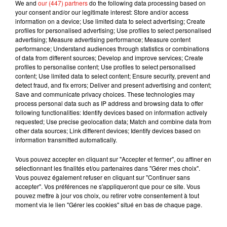
We and
our (447) partners
do the following data processing based on
et en montagne. Rassuez-vous, ailleurs le temps reste sec et
your consent and/or our legitimate interest: Store and/or access
chaud, de quoi profiter de ce dernier jour avant la reprise.
information on a device; Use limited data to select advertising; Create
profiles for personalised advertising; Use profiles to select personalised
advertising; Measure advertising performance; Measure content
performance; Understand audiences through statistics or combinations
of data from different sources; Develop and improve services; Create
Musique
profiles to personalise content; Use profiles to select personalised
content; Use limited data to select content; Ensure security, prevent and
detect fraud, and fix errors; Deliver and present advertising and content;
Save and communicate privacy choices. These technologies may
process personal data such as IP address and browsing data to offer
Julien Lieb s’essaye à la vie de chatelain
following functionalities: Identify devices based on information actively
dans son nouveau clip
7 août 2026
requested; Use precise geolocation data; Match and combine data from
other data sources; Link different devices; Identify devices based on
information transmitted automatically.
Vous pouvez accepter en cliquant sur "Accepter et fermer", ou affiner en
sélectionnant les finalités et/ou partenaires dans "Gérer mes choix".
Madonna sort enfin le remix de « Love
Vous pouvez également refuser en cliquant sur "Continuer sans
Sensation » avec Kylie Minogue
accepter". Vos préférences ne s'appliqueront que pour ce site. Vous
7 août 2026
pouvez mettre à jour vos choix, ou retirer votre consentement à tout
moment via le lien "Gérer les cookies" situé en bas de chaque page.