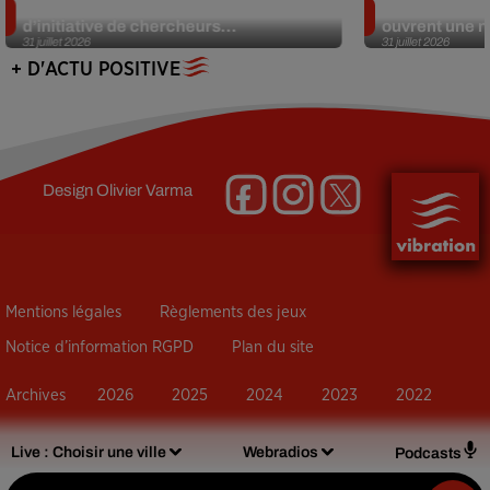
Des marmottes sur OnlyFans : la drôle
Alzheimer : d
d’initiative de chercheurs...
ouvrent une no
31 juillet 2026
31 juillet 2026
+ D'ACTU POSITIVE
Design
Olivier Varma
Mentions légales
Règlements des jeux
Notice d’information RGPD
Plan du site
Archives
2026
2025
2024
2023
2022
Live :
Choisir une ville
Webradios
Podcasts