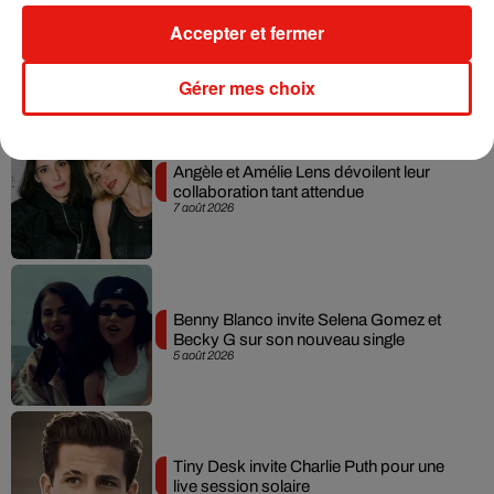
Tayc et Didi B dévoilent le single le plus
Accepter et fermer
dansant de l’année
7 août 2026
Gérer mes choix
Angèle et Amélie Lens dévoilent leur
collaboration tant attendue
7 août 2026
Benny Blanco invite Selena Gomez et
Becky G sur son nouveau single
5 août 2026
Tiny Desk invite Charlie Puth pour une
live session solaire