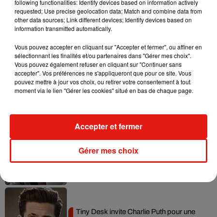
following functionalities: Identify devices based on information actively
requested; Use precise geolocation data; Match and combine data from
Tayc et Didi B dévoilent le single le plus
other data sources; Link different devices; Identify devices based on
dansant de l’année
information transmitted automatically.
7 août 2026
Vous pouvez accepter en cliquant sur "Accepter et fermer", ou affiner en
sélectionnant les finalités et/ou partenaires dans "Gérer mes choix".
Vous pouvez également refuser en cliquant sur "Continuer sans
accepter". Vos préférences ne s'appliqueront que pour ce site. Vous
pouvez mettre à jour vos choix, ou retirer votre consentement à tout
Angèle et Amélie Lens dévoilent leur
moment via le lien "Gérer les cookies" situé en bas de chaque page.
collaboration tant attendue
7 août 2026
Accepter et fermer
Benny Blanco invite Selena Gomez et
Gérer mes choix
Becky G sur son nouveau single
5 août 2026
Tiny Desk invite Charlie Puth pour une