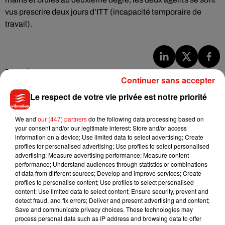
vus prescrire deux jours d’ITT (incapacité temporaire de
travail).
Musique
Continuer sans accepter
Le respect de votre vie privée est notre priorité
Julien Lieb s’essaye à la vie de chatelain
We and
our (447) partners
do the following data processing based on
dans son nouveau clip
7 août 2026
your consent and/or our legitimate interest: Store and/or access
information on a device; Use limited data to select advertising; Create
profiles for personalised advertising; Use profiles to select personalised
advertising; Measure advertising performance; Measure content
performance; Understand audiences through statistics or combinations
of data from different sources; Develop and improve services; Create
Madonna sort enfin le remix de « Love
profiles to personalise content; Use profiles to select personalised
Sensation » avec Kylie Minogue
content; Use limited data to select content; Ensure security, prevent and
7 août 2026
detect fraud, and fix errors; Deliver and present advertising and content;
Save and communicate privacy choices. These technologies may
process personal data such as IP address and browsing data to offer