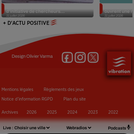
Des marmottes sur OnlyFans : la drôle
Alzheimer : d
d’initiative de chercheurs...
ouvrent une no
31 juillet 2026
31 juillet 2026
+ D'ACTU POSITIVE
Design
Olivier Varma
Mentions légales
Règlements des jeux
Notice d’information RGPD
Plan du site
Archives
2026
2025
2024
2023
2022
Live :
Choisir une ville
Webradios
Podcasts