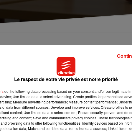
égradations dans ses écoles. Le week-end dernier,
ire de Frontenac ont été les cibles.
Contin
depuis quelques jours. ce week-end, la ville a connu deux autre
Le respect de votre vie privée est notre priorité
quelques jours. L'école maternelle Michelet, qui avait déjà été
faiteurs, mais cette fois, des vitres ont été brisées et le matérie
ers
do the following data processing based on your consent and/or our legitimate int
device; Use limited data to select advertising; Create profiles for personalised adver
vertising; Measure advertising performance; Measure content performance; Unders
tincteurs ont, en plus, été vidés. Après l'école Buffon et l'école
ns of data from different sources; Develop and improve services; Create profiles to 
is écoles visitées par ces malfaiteurs. la Ville de Châteauroux a
alised content; Use limited data to select content; Ensure security, prevent and detect
ertising and content; Save and communicate privacy choices. These technologies
irs et les week-ends.
and browsing data to offer following functionalities: Identify devices based on infor
eolocation data; Match and combine data from other data sources; Link different de