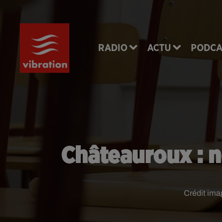
RADIO
ACTU
PODCA
Châteauroux : n
Crédit ima