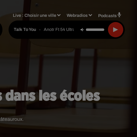
Live :
Choisir une ville
Webradios
Podcasts
-
Anotr Ft 54 Ultra
Talk To You
 dans les écoles
hâteauroux.