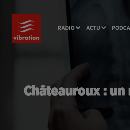
RADIO
ACTU
PODCA
Châteauroux : un r