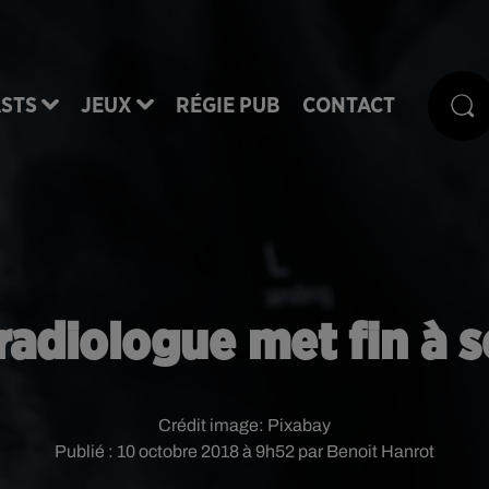
STS
JEUX
RÉGIE PUB
CONTACT
adiologue met fin à se
Crédit image:
Pixabay
Publié : 10 octobre 2018 à 9h52 par Benoit Hanrot