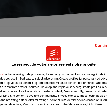
spitalier de Châteauroux. Son corps a été découver
ement. Il avait été victime d'un burn out au printemp
Contin
semaines.
Le respect de votre vie privée est notre priorité
En Indre-et-Loire, le nombre de burn out de médecins généralist
ausse du temps de travail et de la charge administrative. Hier
ers
do the following data processing based on your consent and/or our legitimate int
e de renom et très apprécié par ses collègues s’est donné la mor
device; Use limited data to select advertising; Create profiles for personalised adver
l avait été victime d’une fatigue excessive au printemps et était de
vertising; Measure advertising performance; Measure content performance; Unders
ns of data from different sources; Develop and improve services; Create profiles to 
alised content; Use limited data to select content; Ensure security, prevent and detect
ertising and content; Save and communicate privacy choices. These technologies
and browsing data to offer following functionalities: Identify devices based on infor
eolocation data; Match and combine data from other data sources; Link different de