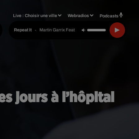
Live :
Choisir une ville
Webradios
Podcasts
-
Martin Garrix Feat. Ed Sheeran
Repeat It
s jours à l’hôpital